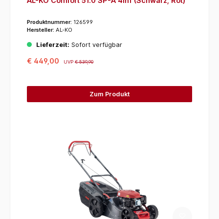
AL-KO Comfort 51.0 SP-A 4in1 (Schwarz, Rot)
Produktnummer:
126599
Hersteller:
AL-KO
Lieferzeit:
Sofort verfügbar
€ 449,00
UVP
€ 539,90
Zum Produkt