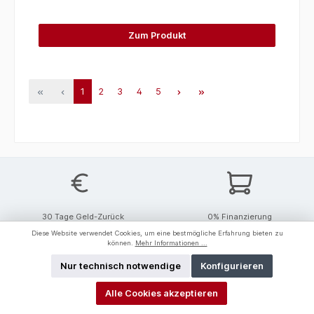
Zum Produkt
1
2
3
4
5
30 Tage Geld-Zurück
0% Finanzierung
Diese Website verwendet Cookies, um eine bestmögliche Erfahrung bieten zu
können.
Mehr Informationen ...
Newsletter
Abonnieren Sie jetzt einfach unseren regelmäßig erscheinenden
Nur technisch notwendige
Konfigurieren
Newsletter und Sie werden stets unter den Ersten sein, die über
neue Produkte und Angebote informiert werden.
Alle Cookies akzeptieren
E-