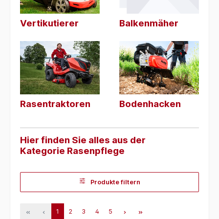
Vertikutierer
Balkenmäher
Rasentraktoren
Bodenhacken
Hier finden Sie alles aus der
Kategorie Rasenpflege
Produkte filtern
1
2
3
4
5