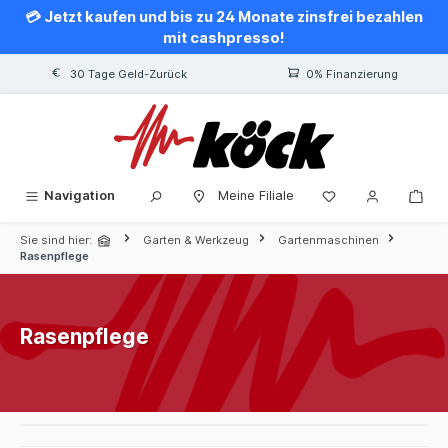
💳 Jetzt kaufen und bis zu 24 Monate zinsfrei bezahlen
alt springen
mit cashpresso!
30 Tage Geld-Zurück
0% Finanzierung
Navigation
Meine Filiale
Sie sind hier:
Garten & Werkzeug
Gartenmaschinen
Rasenpflege
Rasenpflege