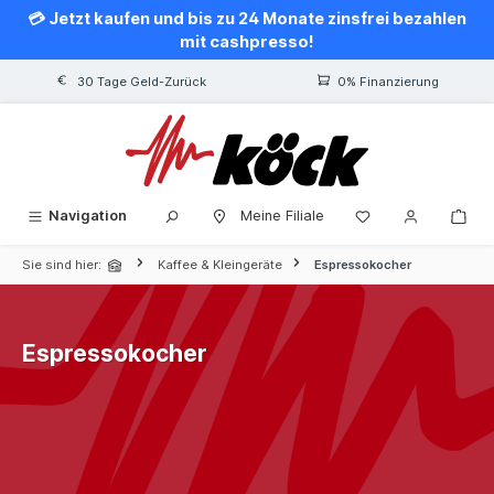
💳 Jetzt kaufen und bis zu 24 Monate zinsfrei bezahlen
alt springen
mit cashpresso!
30 Tage Geld-Zurück
0% Finanzierung
Navigation
Meine Filiale
Sie sind hier:
Kaffee & Kleingeräte
Espressokocher
Espressokocher