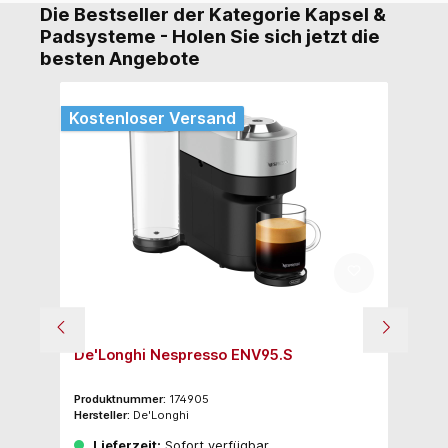
Die Bestseller der Kategorie Kapsel &
Padsysteme - Holen Sie sich jetzt die
besten Angebote
Kostenloser Versand
De'Longhi Nespresso ENV95.S
B-
Au
Produktnummer:
174905
Pr
Hersteller:
De'Longhi
Her
Lieferzeit:
Sofort verfügbar