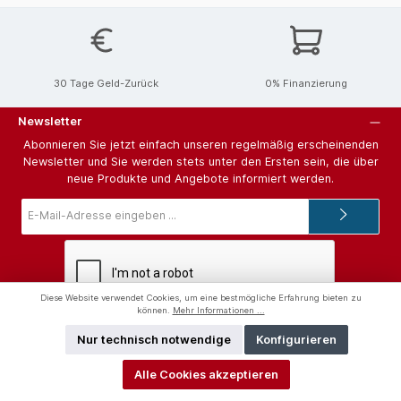
30 Tage Geld-Zurück
0% Finanzierung
Newsletter
Abonnieren Sie jetzt einfach unseren regelmäßig erscheinenden
Newsletter und Sie werden stets unter den Ersten sein, die über
neue Produkte und Angebote informiert werden.
E-
Mail-
Adresse*
Diese Website verwendet Cookies, um eine bestmögliche Erfahrung bieten zu
können.
Mehr Informationen ...
Ich habe die
Datenschutzbestimmungen
zur Kenntnis genommen
und die
AGB
gelesen und bin mit ihnen einverstanden.
Nur technisch notwendige
Konfigurieren
Hilfe und Support
Alle Cookies akzeptieren
Unterstützung und Beratung unter: