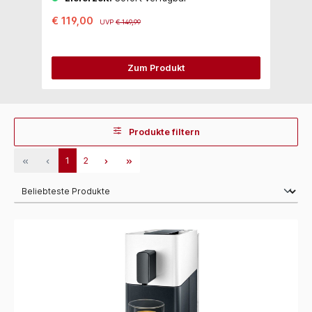
€ 119,00
€
UVP
€ 149,99
Zum Produkt
Produkte filtern
1
2