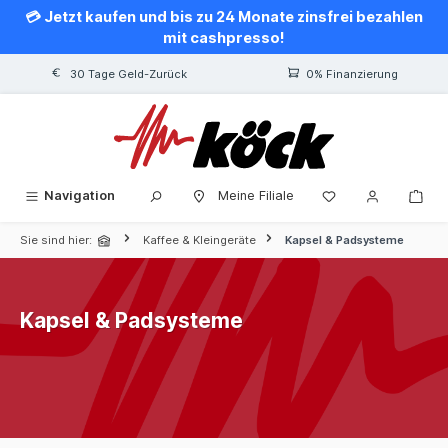
💳 Jetzt kaufen und bis zu 24 Monate zinsfrei bezahlen
alt springen
mit cashpresso!
30 Tage Geld-Zurück
0% Finanzierung
Navigation
Meine Filiale
Sie sind hier:
Kaffee & Kleingeräte
Kapsel & Padsysteme
Kapsel & Padsysteme