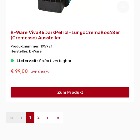
B-Ware VivaB6DarkPetrol+LungoCremaBox48er
(Cremesso) Aussteller
Produktnummer:
195921
Hersteller:
B-Ware
Lieferzeit:
Sofort verfügbar
€ 99,00
UVP
€ 165,90
Zum Produkt
1
2