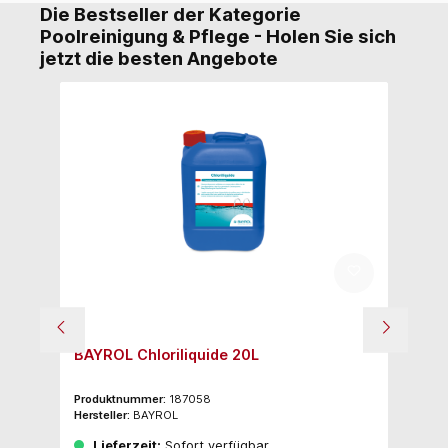
Die Bestseller der Kategorie
Poolreinigung & Pflege - Holen Sie sich
jetzt die besten Angebote
BAYROL Chloriliquide 20L
BA
Produktnummer:
187058
Pr
Hersteller:
BAYROL
Her
Lieferzeit:
Sofort verfügbar