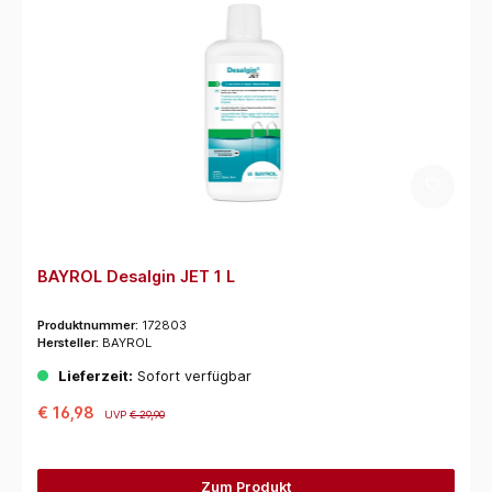
BAYROL Desalgin JET 1 L
Produktnummer:
172803
Hersteller:
BAYROL
Lieferzeit:
Sofort verfügbar
€ 16,98
UVP
€ 29,90
Zum Produkt