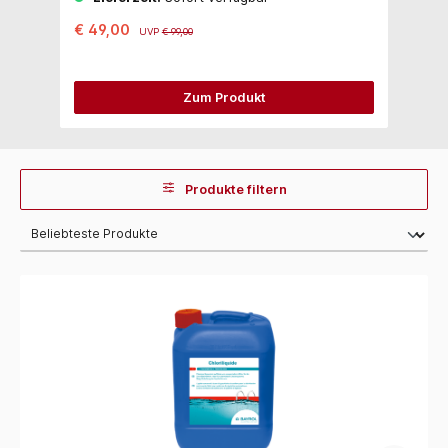
€ 49,00
€
UVP
€ 99,00
Zum Produkt
Produkte filtern