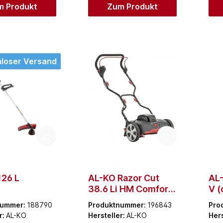
m Produkt
Zum Produkt
loser Versand
126 L
AL-KO Razor Cut
AL-
38.6 Li HM Comfort
V (
(ohne Akku und
Lad
nummer:
188790
Produktnummer:
196843
Pro
Ladegerät)
r:
AL-KO
Hersteller:
AL-KO
Hers