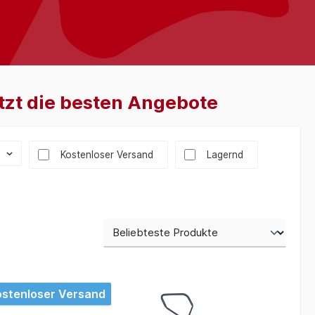
etzt die besten Angebote
Filter hinzufügen: Versandkostenfrei
Kostenloser Versand
Lagernd
stenloser Versand