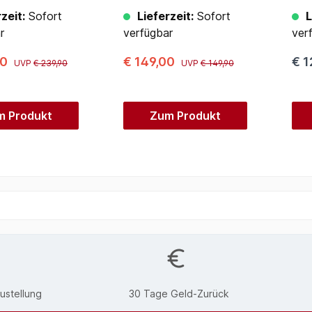
zeit:
Sofort
Lieferzeit:
Sofort
L
r
verfügbar
ver
00
€ 149,00
€ 1
UVP
€ 239,90
UVP
€ 149,90
m Produkt
Zum Produkt
ustellung
30 Tage Geld-Zurück