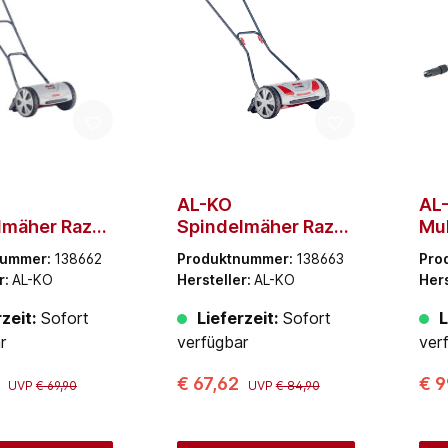
AL-KO
AL
lmäher Razor
Spindelmäher Razor
Mul
1 HM Easy
Cut 38.1 HM
Bai
nummer:
138662
Produktnummer:
138663
Pro
Comfort (Schwarz,
Lad
r:
AL-KO
Hersteller:
AL-KO
Hers
Grau, Rot)
Lie
ent
zeit:
Sofort
Lieferzeit:
Sofort
L
r
verfügbar
ver
0
€ 67,62
€ 9
UVP
€ 69,90
UVP
€ 84,90