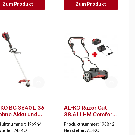
Zum Produkt
Zum Produkt
KO BC 3640 L 36
AL-KO Razor Cut
ohne Akku und
38.6 Li HM Comfort
egerät)
Set (inkl. Akku
duktnummer:
196944
Produktnummer:
196842
4,0Ah/2,0Ah und
teller:
AL-KO
Hersteller:
AL-KO
Ladegerät C150.6