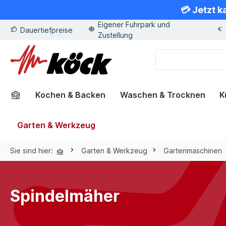
💳 Jetzt k
springen
Zur Hauptnavigation springen
Eigener Fuhrpark und
Dauertiefpreise
Zustellung
Kochen & Backen
Waschen & Trocknen
K
Garten & Werkzeug
Sie sind hier:
Garten & Werkzeug
Gartenmaschinen
Spindelmäher