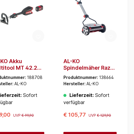
-KO Akku
AL-KO
titool MT 42.2
Spindelmäher Razor
sgerät (Akku und
Cut 38.1 HM
duktnummer:
188708
Produktnummer:
138664
egerät nicht im
Premium (Schwarz,
teller:
AL-KO
Hersteller:
AL-KO
ferumfang
Grau)
halten)
ieferzeit:
Sofort
Lieferzeit:
Sofort
fügbar
verfügbar
9,00
€ 105,77
UVP
€ 99,90
UVP
€ 129,90