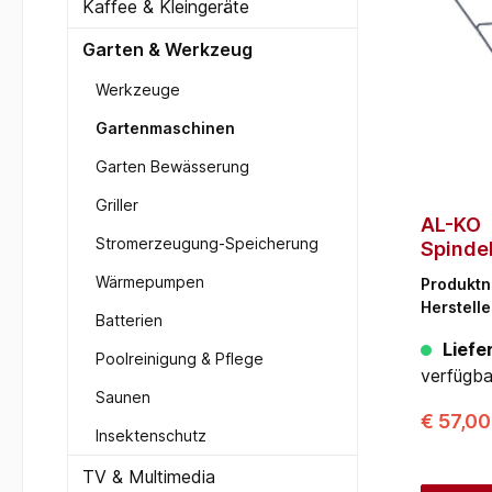
Kaffee & Kleingeräte
Garten & Werkzeug
Werkzeuge
Gartenmaschinen
Garten Bewässerung
Griller
AL-KO
Stromerzeugung-Speicherung
Spinde
Cut 28.
Wärmepumpen
Produkt
Herstelle
Batterien
Liefer
Poolreinigung & Pflege
verfügba
Saunen
€ 57,0
Insektenschutz
TV & Multimedia