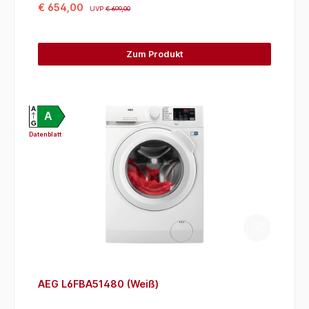
€ 654,00
UVP
€ 699,00
Zum Produkt
A
A
G
Datenblatt
AEG L6FBA51480 (Weiß)