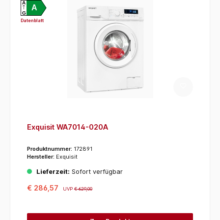
A
A
G
Datenblatt
Exquisit WA7014-020A
Produktnummer:
172891
Hersteller:
Exquisit
Lieferzeit:
Sofort verfügbar
€ 286,57
UVP
€ 629,00