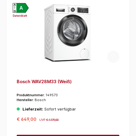
A
A
G
Datenblatt
Bosch WAV28M33 (Weiß)
Produktnummer:
149573
Hersteller:
Bosch
Lieferzeit:
Sofort verfügbar
€ 649,00
UVP
€ 1.179,00