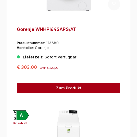
Gorenje WNHPI64SAPS/AT
Produktnummer:
176880
Hersteller:
Gorenje
Lieferzeit:
Sofort verfügbar
€ 303,00
UVP
€ 629,00
Zum Produkt
A
A
G
Datenblatt