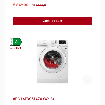
€ 849,00
UVP
€ 1.469,00
Zum Produkt
A
A
G
Datenblatt
AEG L6FBG51470 (Weiß)