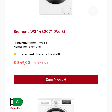
Siemens WG44B2071 (Weiß)
Produktnummer:
179986
Hersteller:
Siemens
Lieferzeit:
Bereits bestellt
€ 849,00
UVP
€ 1.389,00
Zum Produkt
A
A
G
Datenblatt