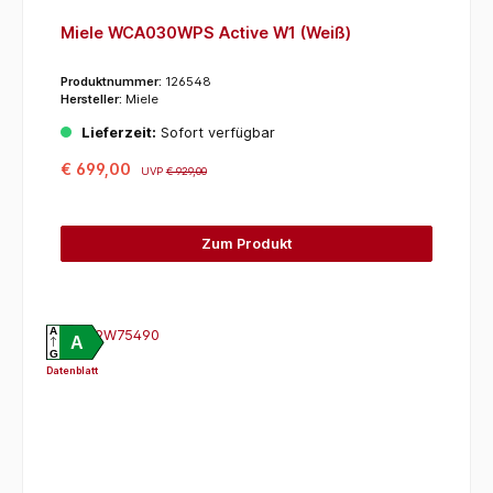
Miele WCA030WPS Active W1 (Weiß)
Produktnummer:
126548
Hersteller:
Miele
Lieferzeit:
Sofort verfügbar
€ 699,00
UVP
€ 929,00
Zum Produkt
A
A
G
Datenblatt