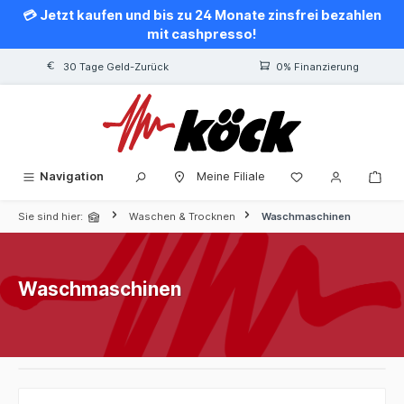
💳 Jetzt kaufen und bis zu 24 Monate zinsfrei bezahlen
alt springen
mit cashpresso!
30 Tage Geld-Zurück
0% Finanzierung
Navigation
Meine Filiale
Sie sind hier:
Waschen & Trocknen
Waschmaschinen
Waschmaschinen