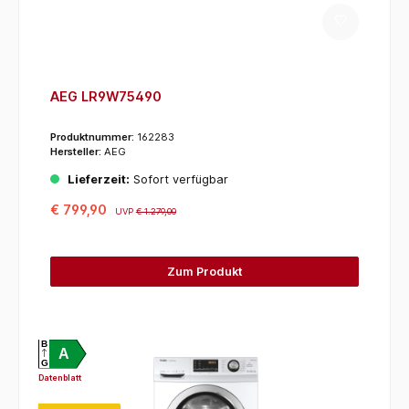
AEG LR9W75490
Produktnummer:
162283
Hersteller:
AEG
Lieferzeit:
Sofort verfügbar
€ 799,90
UVP
€ 1.279,00
Zum Produkt
B
A
G
Datenblatt