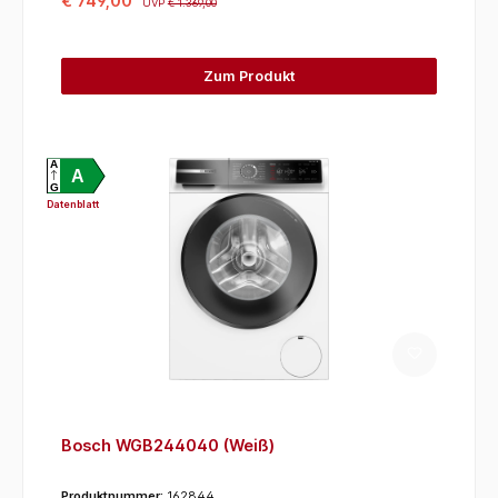
€ 749,00
UVP
€ 1.369,00
Zum Produkt
A
A
G
Datenblatt
Bosch WGB244040 (Weiß)
Produktnummer:
162844