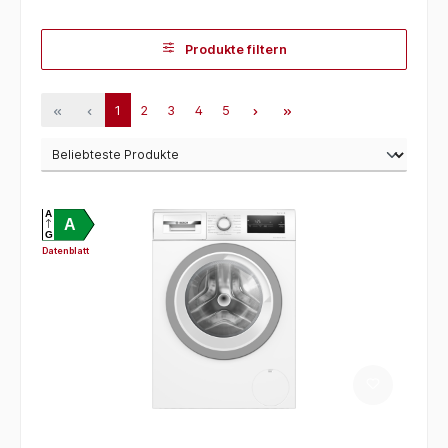
Produkte filtern
1
2
3
4
5
A
A
G
Datenblatt