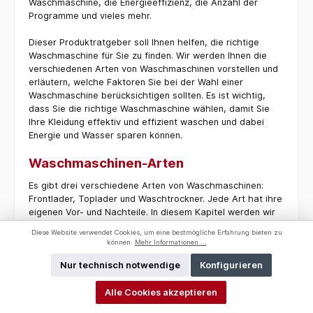
Waschmaschine, die Energieeffizienz, die Anzahl der
Programme und vieles mehr.
Dieser Produktratgeber soll Ihnen helfen, die richtige
Waschmaschine für Sie zu finden. Wir werden Ihnen die
verschiedenen Arten von Waschmaschinen vorstellen und
erläutern, welche Faktoren Sie bei der Wahl einer
Waschmaschine berücksichtigen sollten. Es ist wichtig,
dass Sie die richtige Waschmaschine wählen, damit Sie
Ihre Kleidung effektiv und effizient waschen und dabei
Energie und Wasser sparen können.
Waschmaschinen-Arten
Es gibt drei verschiedene Arten von Waschmaschinen:
Frontlader, Toplader und Waschtrockner. Jede Art hat ihre
eigenen Vor- und Nachteile. In diesem Kapitel werden wir
Ihnen die verschiedenen Arten von Waschmaschinen
Diese Website verwendet Cookies, um eine bestmögliche Erfahrung bieten zu
vorstellen und Ihnen helfen, diejenige zu wählen, die am
können.
Mehr Informationen ...
besten zu Ihnen passt.
Nur technisch notwendige
Konfigurieren
Frontlader
Alle Cookies akzeptieren
Frontlader-Waschmaschinen sind die am häufigsten