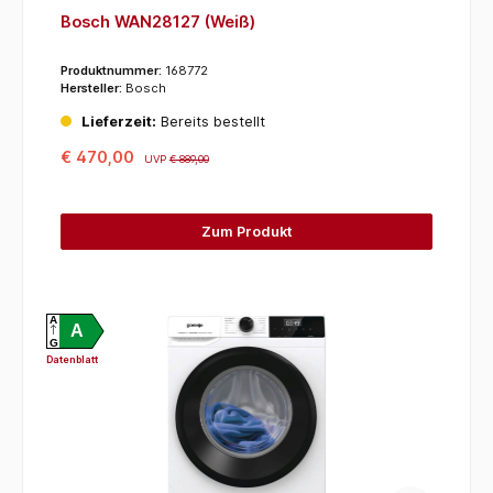
Bosch WAN28127 (Weiß)
Produktnummer:
168772
Hersteller:
Bosch
Lieferzeit:
Bereits bestellt
€ 470,00
UVP
€ 889,00
Zum Produkt
A
A
G
Datenblatt