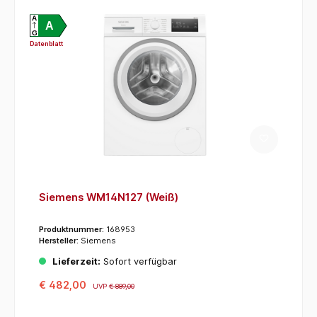
A
A
G
Datenblatt
Siemens WM14N127 (Weiß)
Produktnummer:
168953
Hersteller:
Siemens
Lieferzeit:
Sofort verfügbar
€ 482,00
UVP
€ 889,00