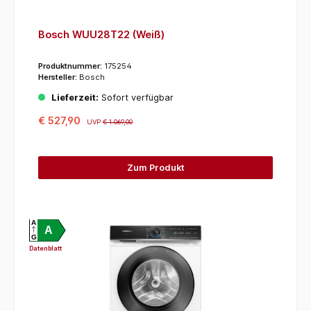
Bosch WUU28T22 (Weiß)
Produktnummer:
175254
Hersteller:
Bosch
Lieferzeit:
Sofort verfügbar
€ 527,90
UVP
€ 1.069,00
Zum Produkt
A
A
G
Datenblatt