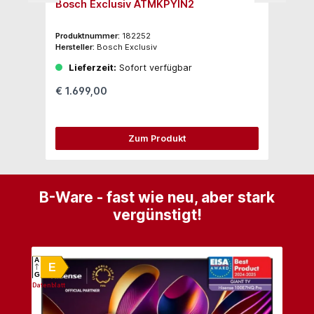
Bosch Exclusiv ATMKPYIN2
Bo
Produktnummer:
182252
Pro
Hersteller:
Bosch Exclusiv
Her
Lieferzeit:
Sofort verfügbar
€ 1.699,00
€ 
Zum Produkt
B-Ware - fast wie neu, aber stark
vergünstigt!
Produktgalerie überspringen
A
E
G
Datenblatt