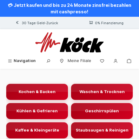
💳 Jetzt kaufen und bis zu 24 Monate zinsfrei bezahlen
alt springen
mit cashpresso!
30 Tage Geld-Zurück
0% Finanzierung
Navigation
Meine Filiale
‹
›
‹
›
Kochen & Backen
Waschen & Trocknen
Kühlen & Gefrieren
Geschirrspülen
Kaffee & Kleingeräte
Staubsaugen & Reinigen