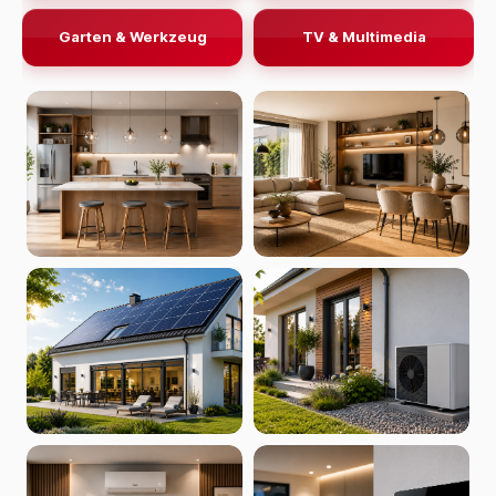
Garten & Werkzeug
TV & Multimedia
KÜCHENWELT
EINRICHTUNG
PHOTOVOLTAIK
WÄRMEPUMPEN