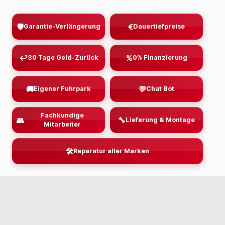
🛡️
€
Garantie-Verlängerung
Dauertiefpreise
↩
%
30 Tage Geld-Zurück
0% Finanzierung
🚚
💬
Eigener Fuhrpark
Chat Bot
Fachkundige
👥
🔧
Lieferung & Montage
Mitarbeiter
🛠️
Reparatur aller Marken