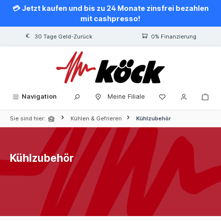
💳 Jetzt kaufen und bis zu 24 Monate zinsfrei bezahlen
alt springen
mit cashpresso!
30 Tage Geld-Zurück
0% Finanzierung
Navigation
Meine Filiale
Sie sind hier:
Kühlen & Gefrieren
Kühlzubehör
Kühlzubehör