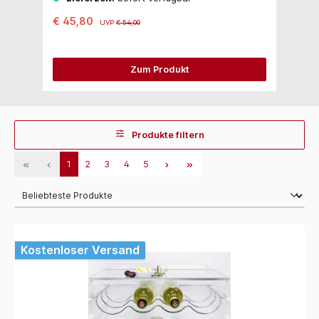
€ 45,80
€
UVP
€ 54,00
Zum Produkt
Produkte filtern
1
2
3
4
5
Kostenloser Versand