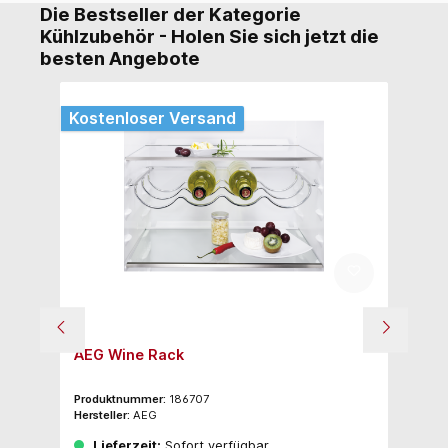
Die Bestseller der Kategorie
Kühlzubehör - Holen Sie sich jetzt die
besten Angebote
Kostenloser Versand
Ko
AEG Wine Rack
N
Produktnummer:
186707
Pr
Hersteller:
AEG
Her
Lieferzeit:
Sofort verfügbar