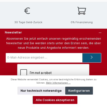
30 Tage Geld-Zurück
0% Finanzierung
Newsletter
Abonnieren Sie jetzt einfach unseren regelmäßig erscheinenden
Newsletter und Sie werden stets unter den Ersten sein, die über
neue Produkte und Angebote informiert werden.
E-
Mail-
Adresse*
Diese Website verwendet Cookies, um eine bestmögliche Erfahrung bieten zu
können.
Mehr Informationen ...
Ich habe die
Datenschutzbestimmungen
zur Kenntnis genommen
und die
AGB
gelesen und bin mit ihnen einverstanden.
Nur technisch notwendige
Konfigurieren
Hilfe und Support
Alle Cookies akzeptieren
Unterstützung und Beratung unter: