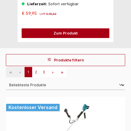
Lieferzeit:
Sofort verfügbar
€ 59,95
€
UVP
€ 95,53
Zum Produkt
Produkte filtern
1
2
3
Kostenloser Versand