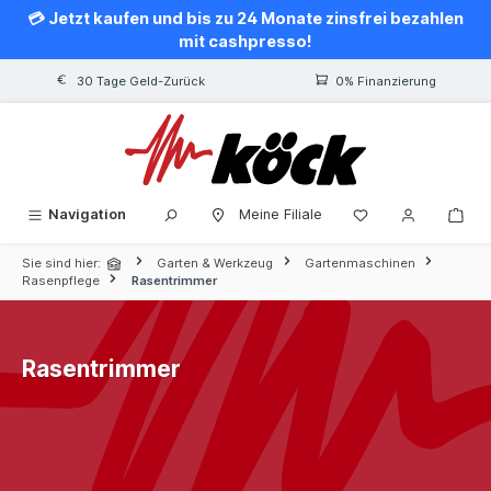
💳 Jetzt kaufen und bis zu 24 Monate zinsfrei bezahlen
alt springen
mit cashpresso!
30 Tage Geld-Zurück
0% Finanzierung
Navigation
Meine Filiale
Sie sind hier:
Garten & Werkzeug
Gartenmaschinen
Rasenpflege
Rasentrimmer
Rasentrimmer