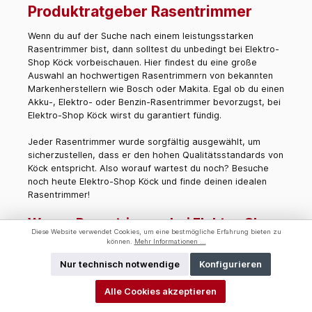
Produktratgeber Rasentrimmer
Wenn du auf der Suche nach einem leistungsstarken
Rasentrimmer bist, dann solltest du unbedingt bei Elektro-
Shop Köck vorbeischauen. Hier findest du eine große
Auswahl an hochwertigen Rasentrimmern von bekannten
Markenherstellern wie Bosch oder Makita. Egal ob du einen
Akku-, Elektro- oder Benzin-Rasentrimmer bevorzugst, bei
Elektro-Shop Köck wirst du garantiert fündig.
Jeder Rasentrimmer wurde sorgfältig ausgewählt, um
sicherzustellen, dass er den hohen Qualitätsstandards von
Köck entspricht.
Also worauf wartest du noch? Besuche
noch heute Elektro-Shop Köck und finde deinen idealen
Rasentrimmer!
Warum Rasentrimmer bei Elektro-Shop
Diese Website verwendet Cookies, um eine bestmögliche Erfahrung bieten zu
Köck kaufen?
können.
Mehr Informationen ...
Es gibt viele Gründe, warum du deinen Rasentrimmer im
Nur technisch notwendige
Konfigurieren
Elektro-Shop Köck Onlineshop kaufen solltest. Hier sind nur
einige davon:
Alle Cookies akzeptieren
Dauertiefpreise: Bei uns bekommst du immer den