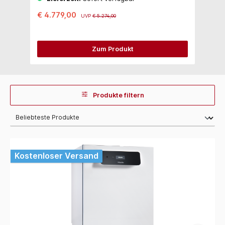
€ 4.779,00
€
UVP
€ 5.274,00
Zum Produkt
Produkte filtern
Kostenloser Versand