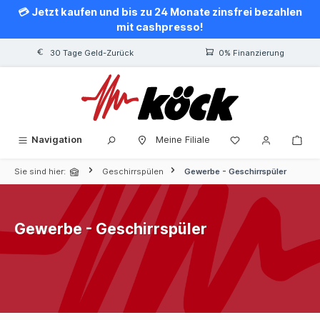
💳 Jetzt kaufen und bis zu 24 Monate zinsfrei bezahlen
alt springen
mit cashpresso!
30 Tage Geld-Zurück
0% Finanzierung
Navigation
Meine Filiale
Sie sind hier:
Geschirrspülen
Gewerbe - Geschirrspüler
Gewerbe - Geschirrspüler