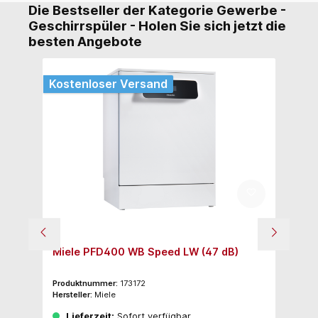
Die Bestseller der Kategorie Gewerbe -
Geschirrspüler - Holen Sie sich jetzt die
besten Angebote
Kostenloser Versand
Ko
Miele PFD400 WB Speed LW (47 dB)
Mi
Produktnummer:
173172
Pr
Hersteller:
Miele
Her
Lieferzeit:
Sofort verfügbar