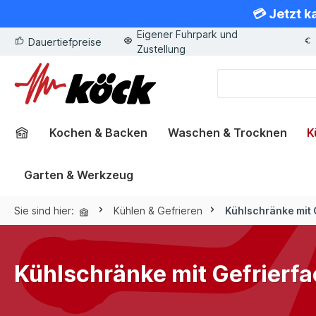
💳 Jetzt k
springen
Zur Hauptnavigation springen
Eigener Fuhrpark und
Dauertiefpreise
Zustellung
Kochen & Backen
Waschen & Trocknen
K
Garten & Werkzeug
Sie sind hier:
Kühlen & Gefrieren
Kühlschränke mit 
Kühlschränke mit Gefrierf