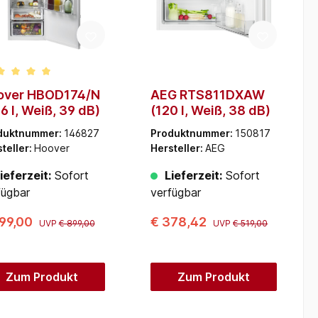
chschnittliche Bewertung von 5 von 5 Sternen
over HBOD174/N
AEG RTS811DXAW
6 l, Weiß, 39 dB)
(120 l, Weiß, 38 dB)
duktnummer:
146827
Produktnummer:
150817
teller:
Hoover
Hersteller:
AEG
ieferzeit:
Sofort
Lieferzeit:
Sofort
fügbar
verfügbar
299,00
€ 378,42
UVP
€ 899,00
UVP
€ 519,00
Zum Produkt
Zum Produkt