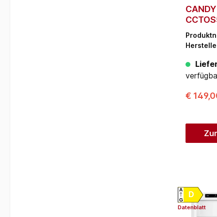
CANDY
CCTOS
(109 l,
Produkt
Herstelle
Liefer
verfügba
€ 149,
Zu
A
D
G
Datenblatt