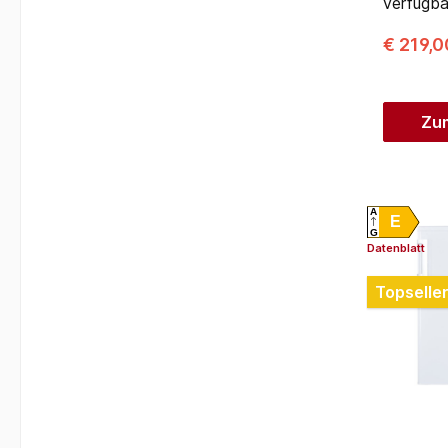
verfügba
€ 219,
Zu
A
E
G
Datenblatt
Topselle