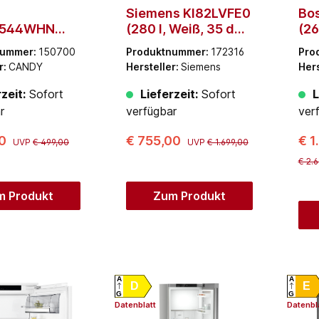
Siemens KI82LVFE0
Bo
544WHN
(280 l, Weiß, 35 dB,
(26
 Weiß, 40 dB)
560 mm)
56
nummer:
150700
Produktnummer:
172316
Pro
r:
CANDY
Hersteller:
Siemens
Hers
zeit:
Sofort
Lieferzeit:
Sofort
L
r
verfügbar
ver
00
€ 755,00
€ 1
UVP
€ 499,00
UVP
€ 1.699,00
€ 2.
m Produkt
Zum Produkt
A
A
D
E
G
G
Datenblatt
Datenbl