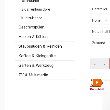
Weinkühler
Zigarrenhumidore
Hersteller
Kühlzubehör
Höhe
Geschirrspülen
Nutzinhalt
Heizen & Kühlen
Zustand
Staubsaugen & Reinigen
Kaffee & Kleingeräte
Garten & Werkzeug
TV & Multimedia
A
F
G
Datenblatt