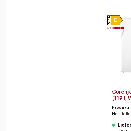
A
E
G
Datenblatt
Gorenj
(119 l,
Produkt
Herstelle
Liefer