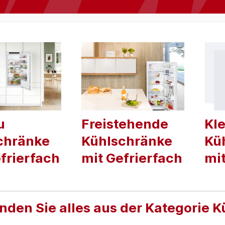
u
Freistehende
Kle
chränke
Kühlschränke
Kü
frierfach
mit Gefrierfach
mit
inden Sie alles aus der Kategorie 