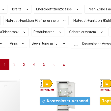
Breite
Energieeffizienzklasse
Fresh Zone F
NoFrost-Funktion (Gefriereinheit)
NoFrost-Funktion (Kühl
 Kühlschrank
Produktfarbe
Scharniersystem
Preis
Bewertung mind.
Filter hinzufügen:
Kostenloser Vers
1
2
3
4
5
A
A
E
E
G
G
Datenblatt
Datenbl
Kostenloser Versand
Tops