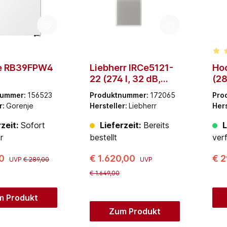
Dur
e RB39FPW4
Liebherr IRCe5121-
Ho
22 (274 l, 32 dB,
(28
570 mm)
nummer:
156523
Produktnummer:
172065
Pro
r:
Gorenje
Hersteller:
Liebherr
Hers
zeit:
Sofort
Lieferzeit:
Bereits
L
r
bestellt
ver
00
€ 1.620,00
€ 
UVP
€ 289,00
UVP
€ 1.649,00
m Produkt
Zum Produkt