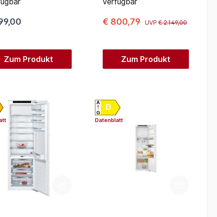
fügbar
verfügbar
99,00
€ 800,79
UVP
€ 2.149,00
Zum Produkt
Zum Produkt
A
D
G
att
Datenblatt