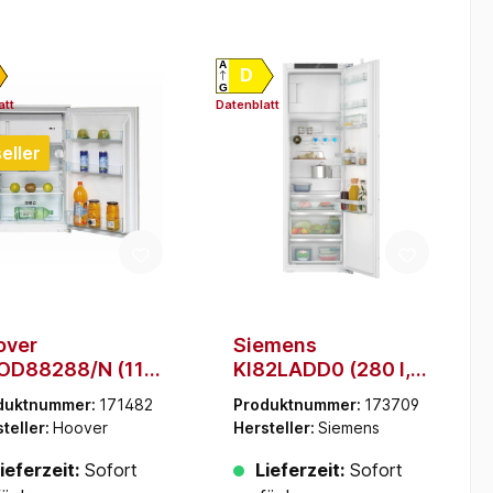
A
D
G
att
Datenblatt
eller
over
Siemens
OD88288/N (116
KI82LADD0 (280 l,
Weiß, 39 dB)
Weiß, 34 dB, 560
duktnummer:
171482
Produktnummer:
173709
mm)
teller:
Hoover
Hersteller:
Siemens
ieferzeit:
Sofort
Lieferzeit:
Sofort