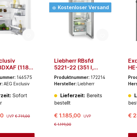
Kostenloser Versand
clusiv
Liebherr RBsfd
Exq
DXAF (118 l,
5221-22 (351 l,
HE-
5 dB, 560
Silber, 35 dB)
Ede
nummer:
146575
Produktnummer:
172214
Pro
r:
AEG Exclusiv
Hersteller:
Liebherr
Hers
zeit:
Sofort
Lieferzeit:
Bereits
L
r
bestellt
best
00
€ 1.185,00
€ 2
UVP
€ 719,00
UVP
€ 1.199,00