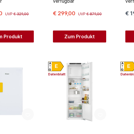
r
verfügbar
ver
00
€ 299,00
€ 1
UVP
€ 329,00
UVP
€ 879,00
m Produkt
Zum Produkt
A
A
E
E
G
G
Datenblatt
Datenbl
r