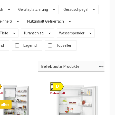
ach
Geräteplatzierung
Geräuschpegel
einheit)
Nutzinhalt Gefrierfach
Tiefe
Türanschlag
Wasserspender
 Versandkostenfrei
and
Lagernd
Topseller
A
D
G
att
Datenblatt
eller