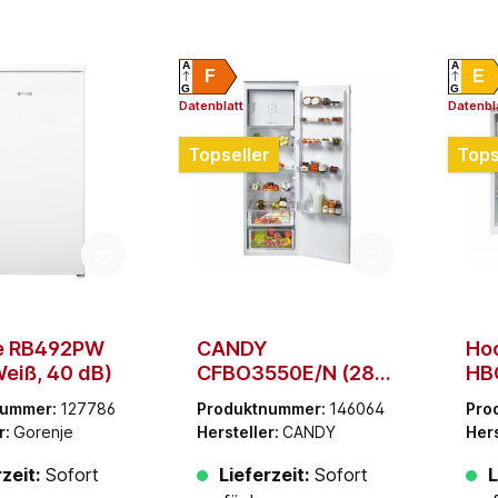
A
A
F
E
G
G
Datenblatt
Datenbl
Topseller
Tops
e RB492PW
CANDY
Ho
 Weiß, 40 dB)
CFBO3550E/N (286
HB
l, Weiß, 39 dB)
l, 
nummer:
127786
Produktnummer:
146064
Pro
r:
Gorenje
Hersteller:
CANDY
Hers
zeit:
Sofort
Lieferzeit:
Sofort
L