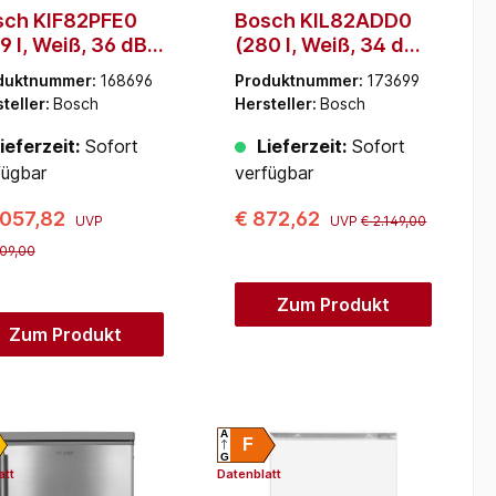
sch KIF82PFE0
Bosch KIL82ADD0
9 l, Weiß, 36 dB,
(280 l, Weiß, 34 dB,
0 mm)
560 mm)
duktnummer:
168696
Produktnummer:
173699
teller:
Bosch
Hersteller:
Bosch
ieferzeit:
Sofort
Lieferzeit:
Sofort
fügbar
verfügbar
.057,82
€ 872,62
UVP
UVP
€ 2.149,00
609,00
Zum Produkt
Zum Produkt
A
F
G
att
Datenblatt