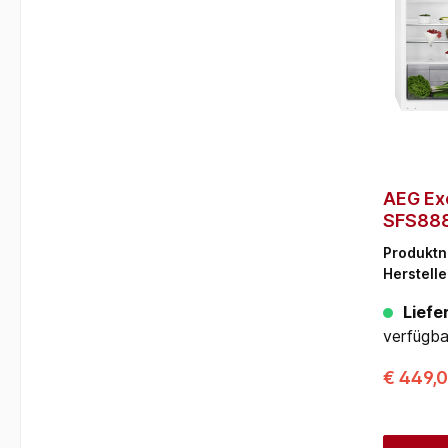
AEG Ex
SFS888
Weiß, 3
Produkt
mm)
Herstelle
Liefer
verfügba
€ 449,