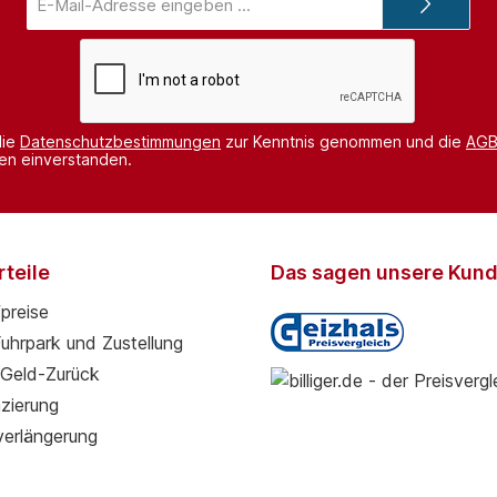
Mail-
Adresse*
die
Datenschutzbestimmungen
zur Kenntnis genommen und die
AG
nen einverstanden.
teile
Das sagen unsere Kun
preise
Fuhrpark und Zustellung
Geld-Zurück
zierung
verlängerung