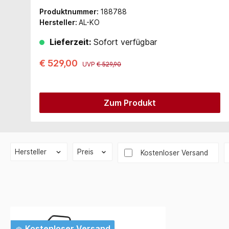
Produktnummer:
188788
Hersteller:
AL-KO
Lieferzeit:
Sofort verfügbar
€ 529,00
UVP
€ 529,90
Zum Produkt
Hersteller
Preis
Filter hinzufügen: Versandk
Kostenloser Versand
Kostenloser Versand