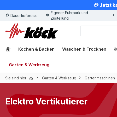
💳 Jetzt k
springen
Zur Hauptnavigation springen
Eigener Fuhrpark und
Dauertiefpreise
Zustellung
Kochen & Backen
Waschen & Trocknen
K
Garten & Werkzeug
Sie sind hier:
Garten & Werkzeug
Gartenmaschinen
Elektro Vertikutierer