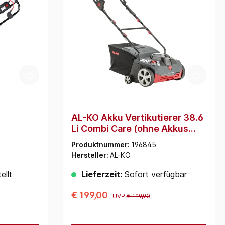
AL-KO Akku Vertikutierer 38.6
Li Combi Care (ohne Akkus
und Ladegerät)
Produktnummer:
196845
Hersteller:
AL-KO
ellt
Lieferzeit:
Sofort verfügbar
€ 199,00
UVP
€ 199,90