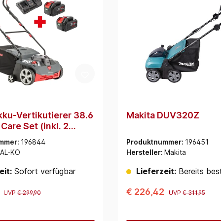
ku-Vertikutierer 38.6
Makita DUV320Z
Care Set (inkl. 2
,0Ah/2,5Ah und
mmer:
196844
Produktnummer:
196451
degerät)
AL-KO
Hersteller:
Makita
eit:
Sofort verfügbar
Lieferzeit:
Bereits best
0
€ 226,42
UVP
€ 299,90
UVP
€ 311,95