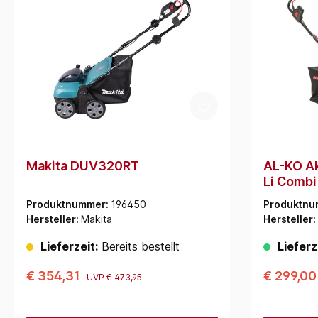
Makita DUV320RT
AL-KO Ak
Li Combi 
Akkus 5
Produktnummer:
196450
Produktnu
Doppella
Hersteller:
Makita
Hersteller:
Lieferzeit:
Bereits bestellt
Lieferz
€ 354,31
€ 299,0
UVP
€ 473,95