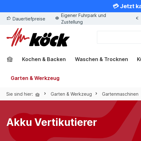
💳 Jetzt k
springen
Zur Hauptnavigation springen
Eigener Fuhrpark und
Dauertiefpreise
Zustellung
Kochen & Backen
Waschen & Trocknen
K
Garten & Werkzeug
Sie sind hier:
Garten & Werkzeug
Gartenmaschinen
Akku Vertikutierer