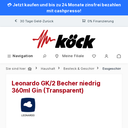
💳 Jetzt kaufen und bis zu 24 Monate zinsfrei bezahlen
alt springen
mit cashpresso!
30 Tage Geld-Zurück
0% Finanzierung
Navigation
Meine Filiale
Sie sind hier:
Haushalt
Besteck & Geschirr
Essgeschirr
Leonardo GK/2 Becher niedrig
360ml Gin (Transparent)