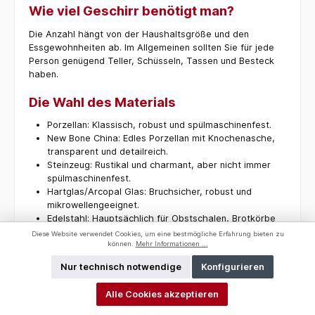
Wie viel Geschirr benötigt man?
Die Anzahl hängt von der Haushaltsgröße und den
Essgewohnheiten ab. Im Allgemeinen sollten Sie für jede
Person genügend Teller, Schüsseln, Tassen und Besteck
haben.
Die Wahl des Materials
Porzellan: Klassisch, robust und spülmaschinenfest.
New Bone China: Edles Porzellan mit Knochenasche,
transparent und detailreich.
Steinzeug: Rustikal und charmant, aber nicht immer
spülmaschinenfest.
Hartglas/Arcopal Glas: Bruchsicher, robust und
mikrowellengeeignet.
Edelstahl: Hauptsächlich für Obstschalen, Brotkörbe
und Serviertabletts geeignet.
Diese Website verwendet Cookies, um eine bestmögliche Erfahrung bieten zu
können.
Mehr Informationen ...
Die Reinigung
Nur technisch notwendige
Konfigurieren
Die meisten Geschirrarten sind spülmaschinenfest. Achten
Alle Cookies akzeptieren
Sie jedoch immer auf die Reinigungshinweise des