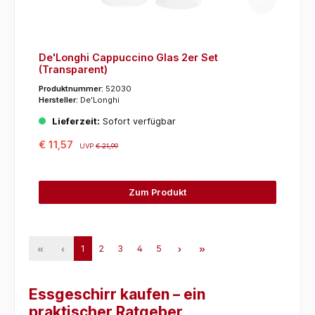
De'Longhi Cappuccino Glas 2er Set
(Transparent)
Produktnummer:
52030
Hersteller:
De'Longhi
Lieferzeit:
Sofort verfügbar
€ 11,57
UVP
€ 21,99
Zum Produkt
1
2
3
4
5
Essgeschirr kaufen – ein
praktischer Ratgeber