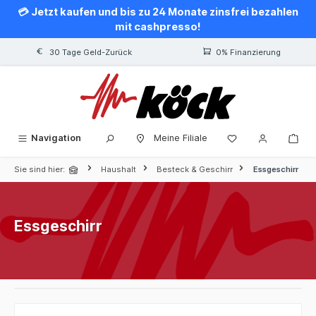
💳 Jetzt kaufen und bis zu 24 Monate zinsfrei bezahlen
alt springen
mit cashpresso!
30 Tage Geld-Zurück
0% Finanzierung
Navigation
Meine Filiale
Sie sind hier:
Haushalt
Besteck & Geschirr
Essgeschirr
Essgeschirr