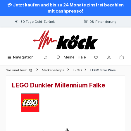
💳 Jetzt kaufen und bis zu 24 Monate zinsfrei bezahlen
alt springen
mit cashpresso!
30 Tage Geld-Zurück
0% Finanzierung
Navigation
Meine Filiale
Sie sind hier:
Markenshops
LEGO
LEGO Star Wars
LEGO Dunkler Millennium Falke
Bildergalerie überspringen