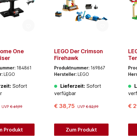
Home One
LEGO Der Crimson
LE
iser
Firehawk
Te
nummer:
184861
Produktnummer:
169867
Pro
r:
LEGO
Hersteller:
LEGO
Hers
zeit:
Sofort
Lieferzeit:
Sofort
L
r
verfügbar
ver
€ 38,75
€ 2
UVP
€ 69,99
UVP
€ 52,99
m Produkt
Zum Produkt