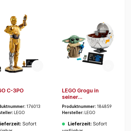
GO C-3PO
LEGO Grogu in
seiner
Repulsorwiege
duktnummer:
176013
Produktnummer:
184859
teller:
LEGO
Hersteller:
LEGO
ieferzeit:
Sofort
Lieferzeit:
Sofort
fügbar
verfügbar