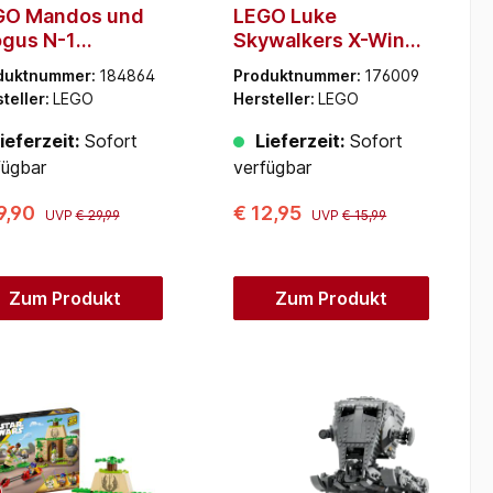
GO Mandos und
LEGO Luke
gus N-1
Skywalkers X-Wing
rfighter
Mech
duktnummer:
184864
Produktnummer:
176009
teller:
LEGO
Hersteller:
LEGO
ieferzeit:
Sofort
Lieferzeit:
Sofort
fügbar
verfügbar
9,90
€ 12,95
UVP
€ 29,99
UVP
€ 15,99
Zum Produkt
Zum Produkt