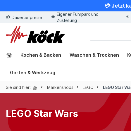
💳 Jetzt k
springen
Zur Hauptnavigation springen
Eigener Fuhrpark und
Dauertiefpreise
Zustellung
Kochen & Backen
Waschen & Trocknen
K
Garten & Werkzeug
Sie sind hier:
Markenshops
LEGO
LEGO Star Wa
LEGO Star Wars