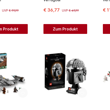
9
€ 36,77
€ 1
UVP
€ 99,99
UVP
€ 49,99
m Produkt
Zum Produkt