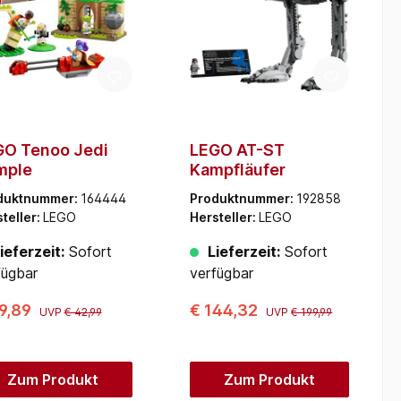
GO Tenoo Jedi
LEGO AT-ST
mple
Kampfläufer
duktnummer:
164444
Produktnummer:
192858
teller:
LEGO
Hersteller:
LEGO
ieferzeit:
Sofort
Lieferzeit:
Sofort
fügbar
verfügbar
9,89
€ 144,32
UVP
€ 42,99
UVP
€ 199,99
Zum Produkt
Zum Produkt