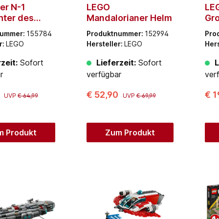
er N-1
LEGO
LE
hter des
Mandalorianer Helm
Gro
orianers
Sta
nummer:
155784
Produktnummer:
152994
Pro
r:
LEGO
Hersteller:
LEGO
Hers
zeit:
Sofort
Lieferzeit:
Sofort
L
r
verfügbar
ver
0
€ 52,90
€ 1
UVP
€ 64,99
UVP
€ 69,99
m Produkt
Zum Produkt