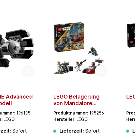
IE Advanced
LEGO Belagerung
LE
odell
von Mandalore
Battle Pack
nummer:
196135
Produktnummer:
195256
Pro
r:
LEGO
Hersteller:
LEGO
Hers
zeit:
Sofort
Lieferzeit:
Sofort
L