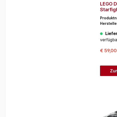
LEGO D
Starfig
Mandal
Produkt
Herstelle
Liefer
verfügba
€ 59,0
Zu