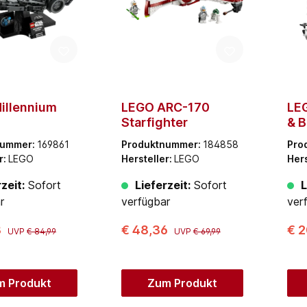
illennium
LEGO ARC-170
LEG
Starfighter
& B
Pa
nummer:
169861
Produktnummer:
184858
Pro
r:
LEGO
Hersteller:
LEGO
Hers
zeit:
Sofort
Lieferzeit:
Sofort
L
r
verfügbar
ver
3
€ 48,36
€ 
UVP
€ 84,99
UVP
€ 69,99
m Produkt
Zum Produkt