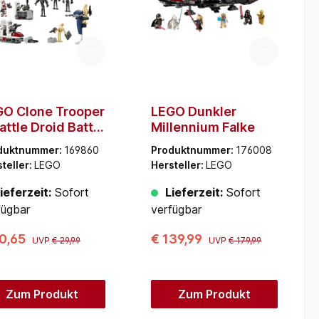
O Clone Trooper
LEGO Dunkler
attle Droid Battle
Millennium Falke
ck
duktnummer:
169860
Produktnummer:
176008
teller:
LEGO
Hersteller:
LEGO
ieferzeit:
Sofort
Lieferzeit:
Sofort
fügbar
verfügbar
20,65
€ 139,99
UVP
€ 29,99
UVP
€ 179,99
Zum Produkt
Zum Produkt