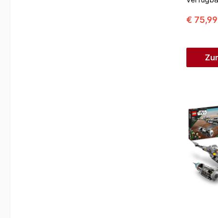
€ 75,9
Zu