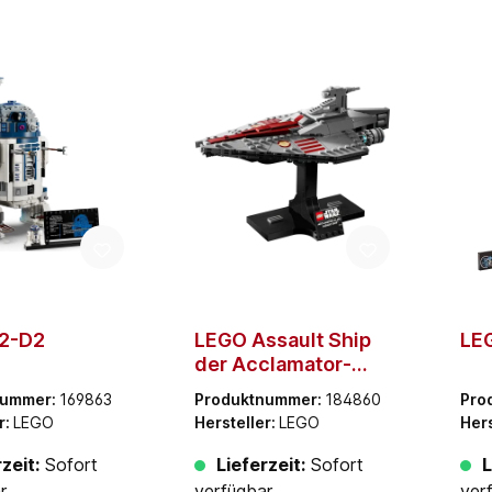
2-D2
LEGO Assault Ship
LE
der Acclamator-
Klasse
nummer:
169863
Produktnummer:
184860
Pro
r:
LEGO
Hersteller:
LEGO
Hers
zeit:
Sofort
Lieferzeit:
Sofort
L
r
verfügbar
ver