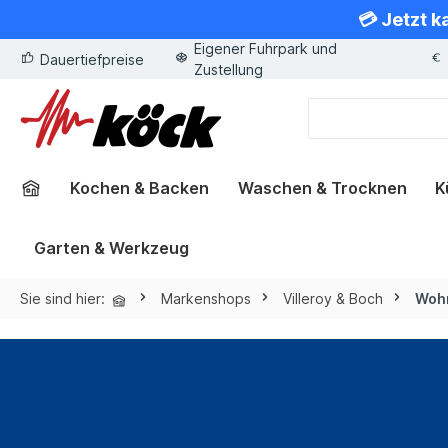
💳 Jetzt k
springen
Zur Hauptnavigation springen
Eigener Fuhrpark und
Dauertiefpreise
Zustellung
Kochen & Backen
Waschen & Trocknen
K
Garten & Werkzeug
Sie sind hier:
Markenshops
Villeroy & Boch
Woh