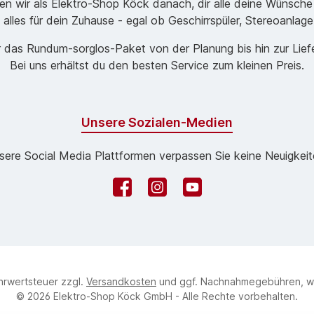
ben wir als Elektro-Shop Köck danach, dir alle deine Wünsche
 alles für dein Zuhause - egal ob Geschirrspüler, Stereoanlag
 das Rund­um-sorg­los-Pa­ket von der Planung bis hin zur Lie
Bei uns erhältst du den besten Service zum kleinen Preis.
Unsere Sozialen-Medien
sere Social Media Plattformen verpassen Sie keine Neuigkeit
Facebook
Instagram
YouTube
ehrwertsteuer zzgl.
Versandkosten
und ggf. Nachnahmegebühren, w
© 2026 Elektro-Shop Köck GmbH - Alle Rechte vorbehalten.