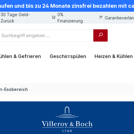
aufen und bis zu 24 Monate zinsfrei bezahlen mit 
30 Tage Geld-
0%
Garantieverlä
Zurück
Finanzierung
ühlen & Gefrieren
Geschirrspülen
Heizen & Kühlen
n-Essbereich