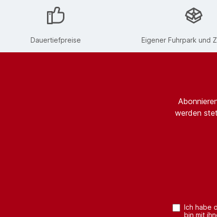
Dauertiefpreise
Eigener Fuhrpark und Z
Abonnieren
werden stet
Ich habe 
bin mit ih