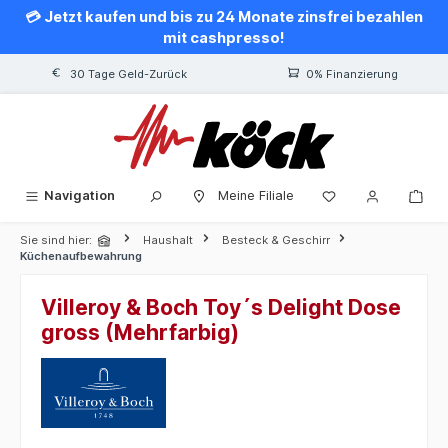
💳 Jetzt kaufen und bis zu 24 Monate zinsfrei bezahlen
alt springen
mit cashpresso!
30 Tage Geld-Zurück
0% Finanzierung
Navigation
Meine Filiale
Sie sind hier:
Haushalt
Besteck & Geschirr
Küchenaufbewahrung
Villeroy & Boch Toy´s Delight Dose
gross (Mehrfarbig)