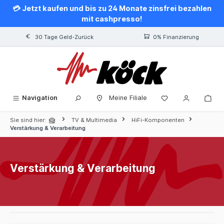
💳 Jetzt kaufen und bis zu 24 Monate zinsfrei bezahlen
alt springen
mit cashpresso!
30 Tage Geld-Zurück
0% Finanzierung
Navigation
Meine Filiale
Sie sind hier:
TV & Multimedia
HiFi-Komponenten
Verstärkung & Verarbeitung
Verstärkung & Verarbeitung