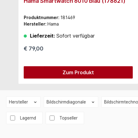
Hama Smartwatch 6010 blau (178621)
Produktnummer:
181469
Hersteller:
Hama
Lieferzeit:
Sofort verfügbar
€ 79,00
Zum Produkt
Hersteller
Bildschirmdiagonale
Bildschirmtechn
Lagernd
Topseller