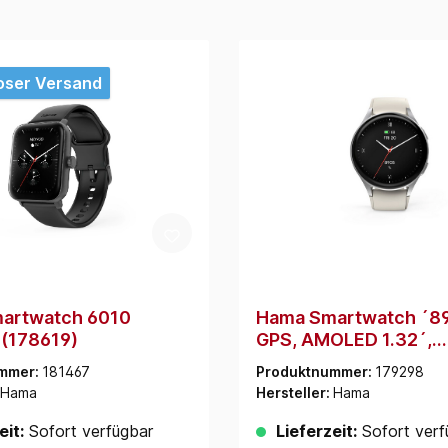
oser Versand
artwatch 6010
Hama Smartwatch ´8
(178619)
GPS, AMOLED 1.32´,
Telefonfunktion, Alexa
mmer:
181467
Produktnummer:
179298
Silber (178612)
Hama
Hersteller:
Hama
eit:
Sofort verfügbar
Lieferzeit:
Sofort verf