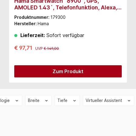
Hama Smartwatch ´8900´, GPS,
AMOLED 1.43´, Telefonfunktion, Alexa,
rund, Schwarz (178611)
Produktnummer:
179300
Hersteller:
Hama
Lieferzeit:
Sofort verfügbar
€ 97,71
UVP
€ 149,00
Zum Produkt
ologie
Breite
Tiefe
Virtueller Assistent