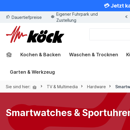
💳 Jetzt k
springen
Zur Hauptnavigation springen
Eigener Fuhrpark und
Dauertiefpreise
Zustellung
Kochen & Backen
Waschen & Trocknen
K
Garten & Werkzeug
Sie sind hier:
TV & Multimedia
Hardware
Smartw
Smartwatches & Sportuhre