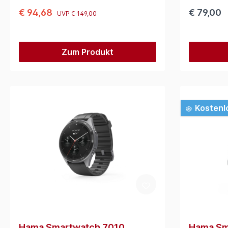
€ 94,68
€ 79,00
UVP
€ 149,00
Zum Produkt
Kostenl
Hama Smartwatch 7010
Hama Sm