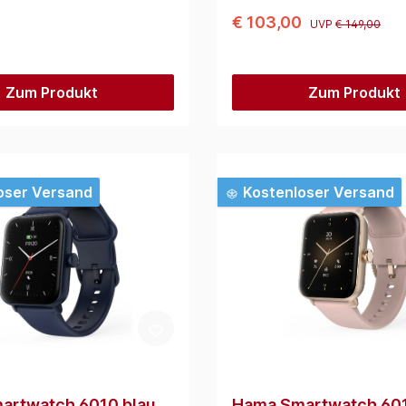
€ 103,00
UVP
€ 149,00
Zum Produkt
Zum Produkt
oser Versand
Kostenloser Versand
artwatch 6010 blau
Hama Smartwatch 60