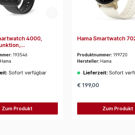
artwatch 4000,
Hama Smartwatch 70
unktion,
alyse, wasserdicht
mmer:
193546
Produktnummer:
199720
Hama
Hersteller:
Hama
eit:
Sofort verfügbar
Lieferzeit:
Sofort verf
€ 199,00
Zum Produkt
Zum Produkt