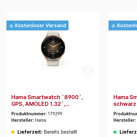
Kostenloser Versand
Kostenl
Hama Smartwatch ´8900´,
Hama Sm
GPS, AMOLED 1.32´,
schwarz 
Telefonfunktion, Alexa, rund,
Produktnummer:
179299
Produktnu
Gold (178613)
Hersteller:
Hama
Hersteller:
Lieferzeit:
Bereits bestellt
Lieferz