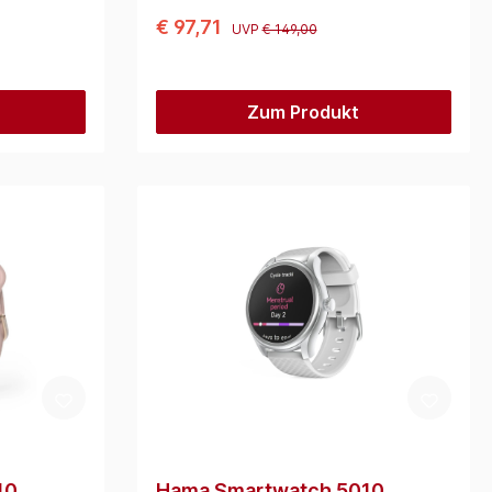
€ 97,71
UVP
€ 149,00
Zum Produkt
10
Hama Smartwatch 5010