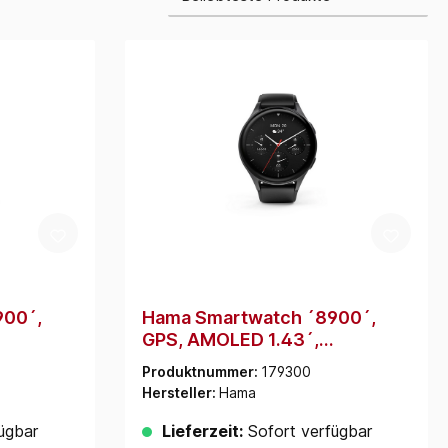
900´,
Hama Smartwatch ´8900´,
GPS, AMOLED 1.43´,
, rund,
Telefonfunktion, Alexa, rund,
Produktnummer:
179300
Schwarz (178611)
Hersteller:
Hama
ügbar
Lieferzeit:
Sofort verfügbar