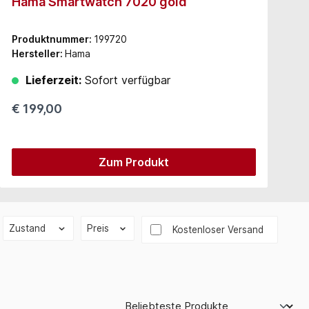
Hama Smartwatch 7020 gold
H
Produktnummer:
199720
P
Hersteller:
Hama
H
Lieferzeit:
Sofort verfügbar
€ 199,00
€
Zum Produkt
Zustand
Preis
Filter hinzufügen: Versandkost
Kostenloser Versand