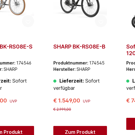
BK-RS08E-S
SHARP BK-RS08E-B
Sof
12
Po
nummer:
174546
Produktnummer:
174545
Pro
r:
SHARP
Hersteller:
SHARP
Hers
zeit:
Sofort
Lieferzeit:
Sofort
L
r
verfügbar
ver
,00
€ 1.549,00
€ 
UVP
UVP
€ 2.999,00
m Produkt
Zum Produkt