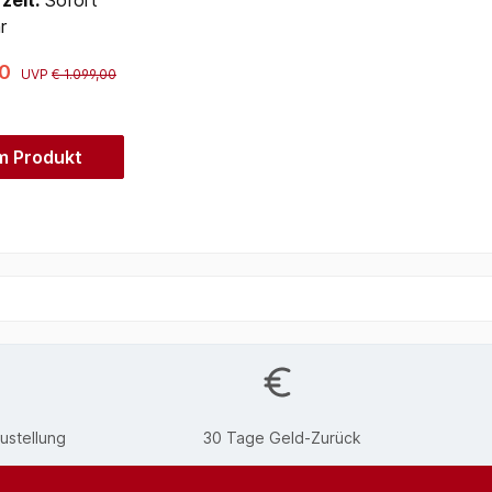
zeit:
Sofort
r
00
UVP
€ 1.099,00
m Produkt
ustellung
30 Tage Geld-Zurück