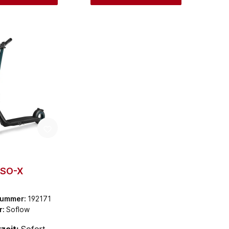
 SO-X
nummer:
192171
r:
Soflow