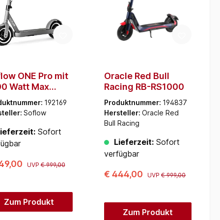
low ONE Pro mit
Oracle Red Bull
00 Watt Max
Racing RB-RS1000
wer
duktnummer:
192169
Produktnummer:
194837
teller:
Soflow
Hersteller:
Oracle Red
Bull Racing
ieferzeit:
Sofort
Lieferzeit:
Sofort
fügbar
verfügbar
749,00
UVP
€ 999,00
€ 444,00
UVP
€ 999,00
Zum Produkt
Zum Produkt