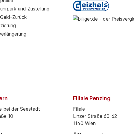
preise
Fuhrpark und Zustellung
Geld-Zurück
zierung
verlängerung
pern
Filiale Penzing
e bei der Seestadt
Filiale
aße 10
Linzer Straße 60-62
1140 Wien