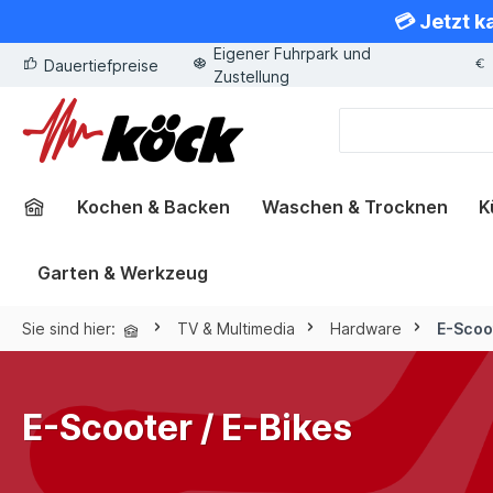
💳 Jetzt k
springen
Zur Hauptnavigation springen
Eigener Fuhrpark und
Dauertiefpreise
Zustellung
Kochen & Backen
Waschen & Trocknen
K
Garten & Werkzeug
Sie sind hier:
TV & Multimedia
Hardware
E-Scoot
E-Scooter / E-Bikes