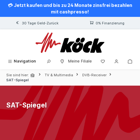
💳 Jetzt kaufen und bis zu 24 Monate zinsfrei bezahlen
alt springen
mit cashpresso!
30 Tage Geld-Zurück
0% Finanzierung
Navigation
Meine Filiale
Sie sind hier:
TV & Multimedia
DVB-Receiver
SAT-Spiegel
SAT-Spiegel