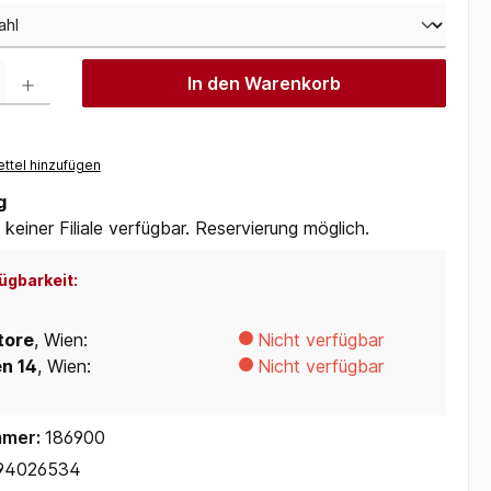
 Gib den gewünschten Wert ein oder benutze die Schaltflächen um die Anzah
In den Warenkorb
ttel hinzufügen
g
 keiner Filiale verfügbar. Reservierung möglich.
ügbarkeit:
tore
, Wien:
Nicht verfügbar
en 14
, Wien:
Nicht verfügbar
mmer:
186900
94026534