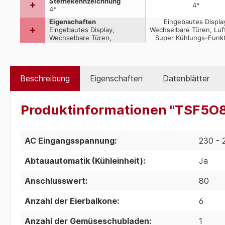
Beschreibung
Eigenschaften
Datenblätter
Produktinformationen "TSF5O
AC Eingangsspannung:
230 - 
Abtauautomatik (Kühleinheit):
Ja
Anschlusswert:
80
Anzahl der Eierbalkone:
6
Anzahl der Gemüseschubladen:
1