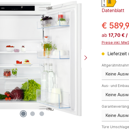
E
G
Datenblatt
€ 589,
ab
17,70 € 
Preise inkl. Mw
Lieferzeit 
Altgerätmitnah
Aus- und Einba
Garantieverlän
Türe Umschlag