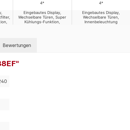
Bewertungen
88EF"
240