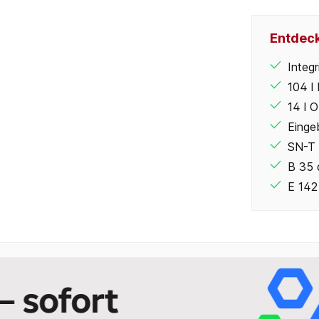
Entdeck
Integr
104 l
14 l 
Einge
SN-T
B 35 
E 14