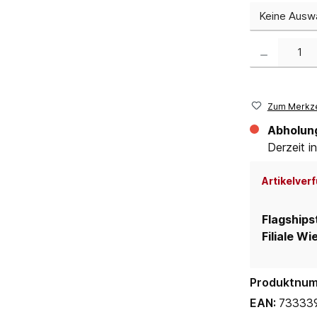
Produkt Anzahl:
Zum Merkze
Abholun
Derzeit in
Artikelverf
Flagships
Filiale Wi
Produktnu
EAN:
73333