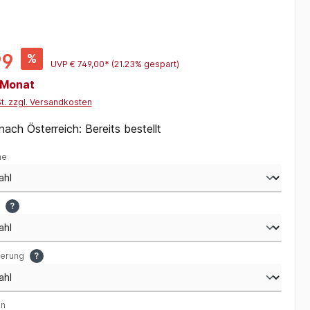
99
%
UVP
€ 749,00*
(21.23% gespart)
/ Monat
St. zzgl. Versandkosten
nach Österreich: Bereits bestellt
me
u
?
gerung
?
en