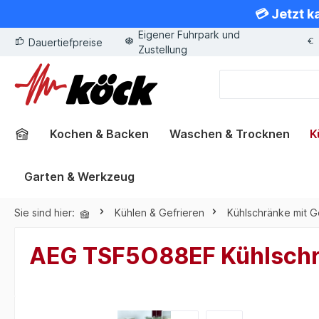
💳 Jetzt k
springen
Zur Hauptnavigation springen
Eigener Fuhrpark und
Dauertiefpreise
Zustellung
Kochen & Backen
Waschen & Trocknen
K
Garten & Werkzeug
Sie sind hier:
Kühlen & Gefrieren
Kühlschränke mit G
AEG TSF5O88EF Kühlschran
Bildergalerie überspringen