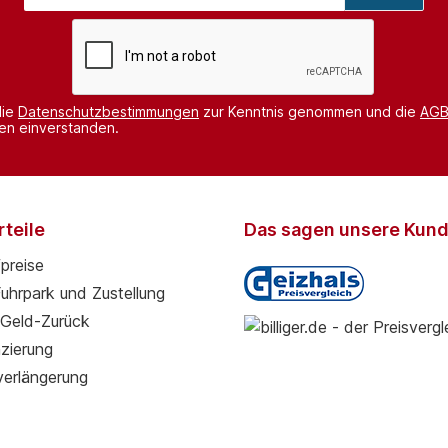
Adresse*
die
Datenschutzbestimmungen
zur Kenntnis genommen und die
AG
nen einverstanden.
teile
Das sagen unsere Kun
preise
Fuhrpark und Zustellung
Geld-Zurück
zierung
verlängerung