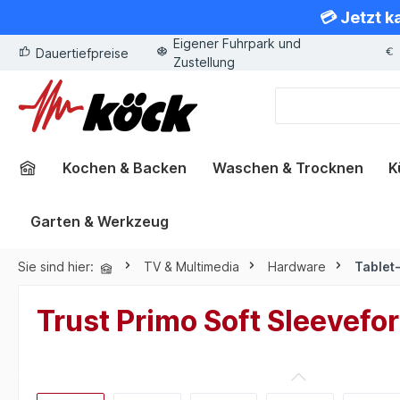
💳 Jetzt k
springen
Zur Hauptnavigation springen
Eigener Fuhrpark und
Dauertiefpreise
Zustellung
Kochen & Backen
Waschen & Trocknen
K
Garten & Werkzeug
Sie sind hier:
TV & Multimedia
Hardware
Tablet
Trust Primo Soft Sleevefo