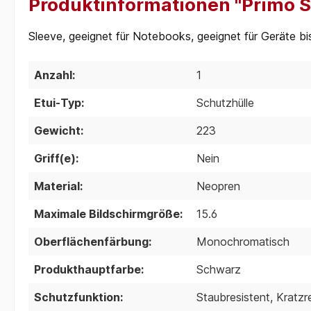
Produktinformationen "Primo So
Sleeve, geeignet für Notebooks, geeignet für Geräte bi
Anzahl:
1
Etui-Typ:
Schutzhülle
Gewicht:
223
Griff(e):
Nein
Material:
Neopren
Maximale Bildschirmgröße:
15.6
Oberflächenfärbung:
Monochromatisch
Produkthauptfarbe:
Schwarz
Schutzfunktion:
Staubresistent, Kratzr