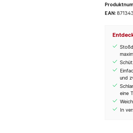
Produktnu
EAN:
87134
Entdeck
Stoßd
maxima
Schüt
Einfa
und z
Schla
eine 
Weich
In ve