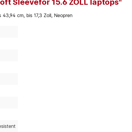
ft Sleevefor 15.6 ZOLL laptops"
s 43,94 cm, bis 17,3 Zoll, Neopren
esistent