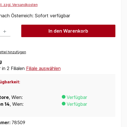
St. zzgl. Versandkosten
 nach Österreich: Sofort verfügbar
 Gib den gewünschten Wert ein oder benutze die Schaltflächen um die Anzah
In den Warenkorb
ttel hinzufügen
g
in 2 Filialen
Filiale auswählen
ügbarkeit:
tore
, Wien:
Verfügbar
en 14
, Wien:
Verfügbar
mmer:
78509