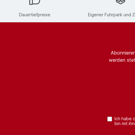
Dauertiefpreise
Eigener Fuhrpark und Z
Abonnieren
werden stet
Ich habe 
bin mit ih