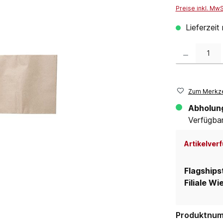
Preise inkl. Mw
Lieferzeit
Produkt Anzahl:
Zum Merkze
Abholun
Verfügbar 
Artikelverf
Flagships
Filiale Wi
Produktnu