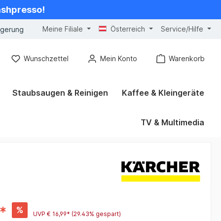
cashpresso!
Meine Filiale
Österreich
Service/Hilfe
ngerung
Wunschzettel
Mein Konto
Warenkorb
Staubsaugen & Reinigen
Kaffee & Kleingeräte
TV & Multimedia
*
%
UVP
€ 16,99*
(29.43% gespart)