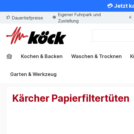
💳 Jetzt k
springen
Zur Hauptnavigation springen
Eigener Fuhrpark und
Dauertiefpreise
Zustellung
Kochen & Backen
Waschen & Trocknen
K
Garten & Werkzeug
Kärcher Papierfiltertüten
Bildergalerie überspringen