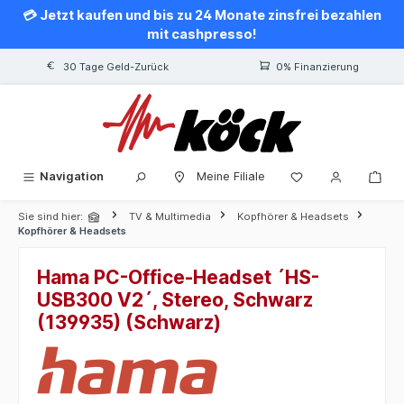
💳 Jetzt kaufen und bis zu 24 Monate zinsfrei bezahlen
alt springen
mit cashpresso!
30 Tage Geld-Zurück
0% Finanzierung
Navigation
Meine Filiale
Sie sind hier:
TV & Multimedia
Kopfhörer & Headsets
Kopfhörer & Headsets
Hama PC-Office-Headset ´HS-
USB300 V2´, Stereo, Schwarz
(139935) (Schwarz)