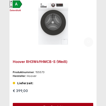
A
A
G
Datenblatt
Hoover RH3W49HMCB-S (Weiß)
Produktnummer:
155573
Hersteller:
Hoover
Lieferzeit:
€ 399,00