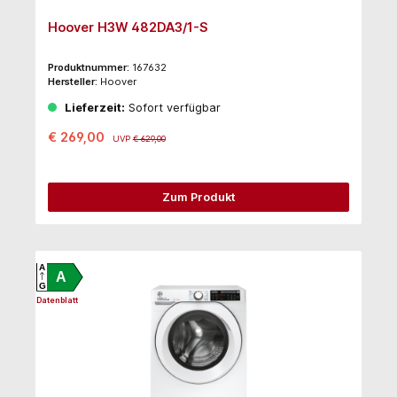
Hoover H3W 482DA3/1-S
Produktnummer:
167632
Hersteller:
Hoover
Lieferzeit:
Sofort verfügbar
€ 269,00
UVP
€ 629,00
Zum Produkt
A
A
G
Datenblatt