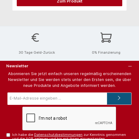
Zum Produkt
30 Tage Geld-Zurück
0% Finanzierung
Newsletter
Abonnieren Sie jetzt einfach unseren regelmäßig erscheinenden
Newsletter und Sie werden stets unter den Ersten sein, die über
neue Produkte und Angebote informiert werden.
E-
Mail-
Adresse*
Ich habe die
Datenschutzbestimmungen
zur Kenntnis genommen
und die
AGB
gelesen und bin mit ihnen einverstanden.