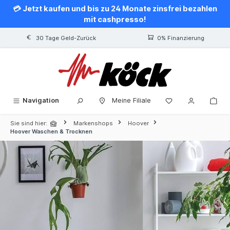
💳 Jetzt kaufen und bis zu 24 Monate zinsfrei bezahlen
alt springen
mit cashpresso!
30 Tage Geld-Zurück
0% Finanzierung
Navigation
Meine Filiale
Sie sind hier:
Markenshops
Hoover
Hoover Waschen & Trocknen