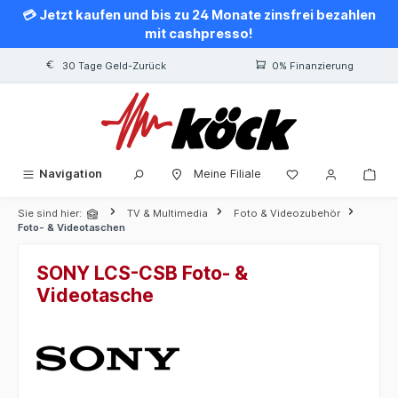
💳 Jetzt kaufen und bis zu 24 Monate zinsfrei bezahlen
alt springen
mit cashpresso!
30 Tage Geld-Zurück
0% Finanzierung
Navigation
Meine Filiale
Sie sind hier:
TV & Multimedia
Foto & Videozubehör
Foto- & Videotaschen
SONY LCS-CSB Foto- &
Videotasche