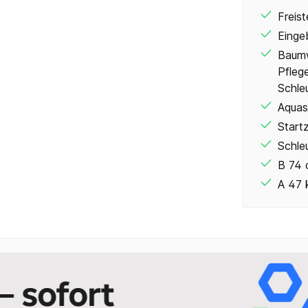
Freis
Einge
Baumw
Pflege
Schle
Aquas
Start
Schle
B 74 
A 47 