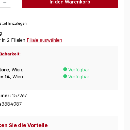
In den Warenkorb
ttel hinzufügen
g
in 2 Filialen
Filiale auswählen
ügbarkeit:
tore
, Wien:
Verfügbar
en 14
, Wien:
Verfügbar
mmer:
157267
43884087
en Sie die Vorteile