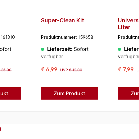
Super-Clean Kit
Univers
Liter
:
161310
Produktnummer:
159658
Produkt
ofort
Lieferzeit:
Sofort
Liefer
verfügbar
verfügba
€ 6,99
€ 7,99
135,00
UVP
€ 12,00
ukt
Zum Produkt
Zu