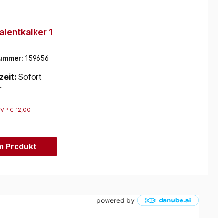
alentkalker 1
nummer:
159656
zeit:
Sofort
r
UVP
€ 12,00
m Produkt