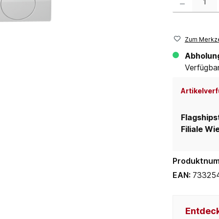
Zum Merkze
Abholun
Verfügbar 
Artikelverf
Flagships
Filiale Wi
Produktnu
EAN:
73325
Entdeck