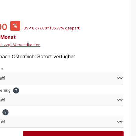
00
%
UVP
€ 699,00*
(35.77% gespart)
/ Monat
St. zzgl. Versandkosten
 nach Österreich: Sofort verfügbar
me
gerung
?
u
?
 Gib den gewünschten Wert ein oder benutze die Schaltflächen um die Anzah