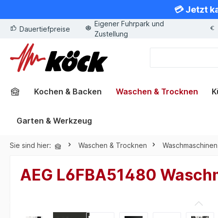
💳 Jetzt k
springen
Zur Hauptnavigation springen
Eigener Fuhrpark und
Dauertiefpreise
Zustellung
Kochen & Backen
Waschen & Trocknen
K
Garten & Werkzeug
Sie sind hier:
Waschen & Trocknen
Waschmaschinen
AEG L6FBA51480 Waschm
Bildergalerie überspringen