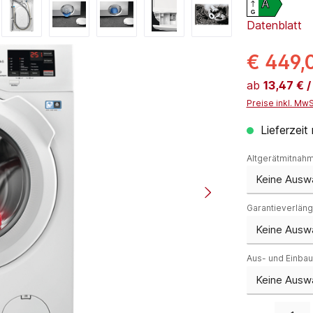
A
G
Datenblatt
€ 449,
ab
13,47 € 
Preise inkl. Mw
Lieferzeit
Altgerätmitnah
Garantieverlän
Aus- und Einba
Produkt Anzahl: