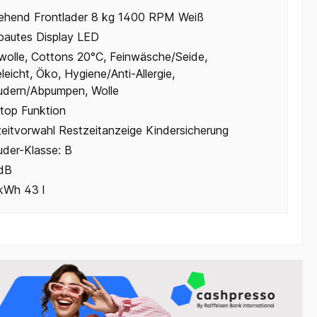
tehend Frontlader 8 kg 1400 RPM Weiß
bautes Display LED
olle, Cottons 20°C, Feinwäsche/Seide,
leicht, Öko, Hygiene/Anti-Allergie,
udern/Abpumpen, Wolle
top Funktion
zeitvorwahl Restzeitanzeige Kindersicherung
uder-Klasse: B
dB
kWh 43 l