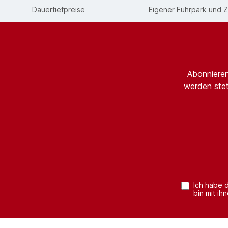
Dauertiefpreise
Eigener Fuhrpark und Z
Abonnieren
werden stet
Ich habe 
bin mit ih