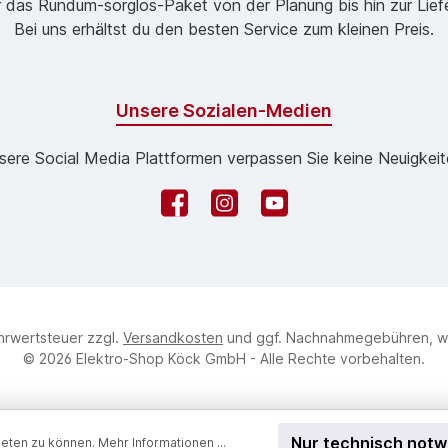
 das Rund­um-sorg­los-Pa­ket von der Planung bis hin zur Lie
Bei uns erhältst du den besten Service zum kleinen Preis.
Unsere Sozialen-Medien
sere Social Media Plattformen verpassen Sie keine Neuigkeit
Facebook
Instagram
YouTube
ehrwertsteuer zzgl.
Versandkosten
und ggf. Nachnahmegebühren, w
© 2026 Elektro-Shop Köck GmbH - Alle Rechte vorbehalten.
Nur technisch not
ieten zu können.
Mehr Informationen ...