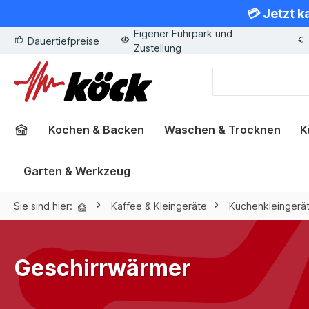
💳 Jetzt k
springen
Zur Hauptnavigation springen
Eigener Fuhrpark und
Dauertiefpreise
Zustellung
Kochen & Backen
Waschen & Trocknen
K
Garten & Werkzeug
Sie sind hier:
Kaffee & Kleingeräte
Küchenkleingerä
Geschirrwärmer