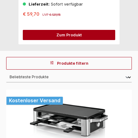
Lieferzeit:
Sofort verfügbar
€ 59,70
€
UVP
€ 129,95
Zum Produkt
Produkte filtern
Kostenloser Versand