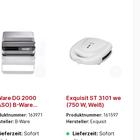
Ware DG 2000
Exquisit ST 3101 we
ASO) B-Ware
(750 W, Weiß)
000 W,
duktnummer:
163971
Produktnummer:
161597
uminium)
teller:
B-Ware
Hersteller:
Exquisit
ieferzeit:
Sofort
Lieferzeit:
Sofort