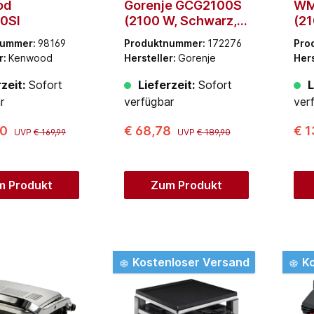
od
Gorenje GCG2100S
WM
0SI
(2100 W, Schwarz,
(21
Edelstahl)
Ede
nummer:
98169
Produktnummer:
172276
Pro
r:
Kenwood
Hersteller:
Gorenje
Hers
zeit:
Sofort
Lieferzeit:
Sofort
L
r
verfügbar
ver
00
€ 68,78
€ 
UVP
€ 169,99
UVP
€ 189,90
m Produkt
Zum Produkt
Kostenloser Versand
Ko