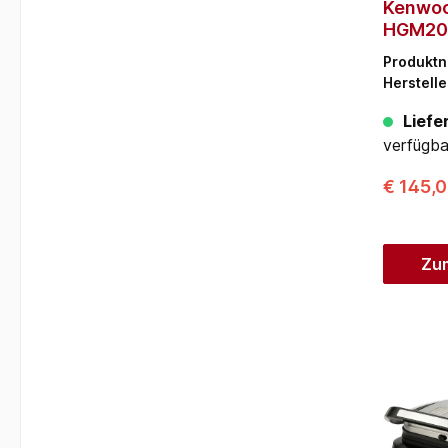
Kenwo
HGM20
Produkt
Herstelle
Liefer
verfügba
€ 145,
Zu