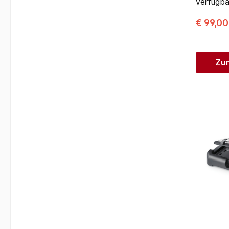
verfügba
€ 99,0
Zu