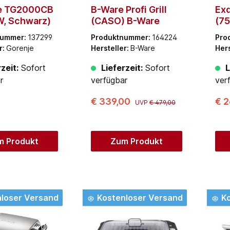
e TG2000CB
B-Ware Profi Grill
Exq
W, Schwarz)
(CASO) B-Ware
(75
nummer:
137299
Produktnummer:
164224
Pro
r:
Gorenje
Hersteller:
B-Ware
Hers
zeit:
Sofort
Lieferzeit:
Sofort
L
r
verfügbar
ver
€ 339,00
€ 2
UVP
€ 479,00
m Produkt
Zum Produkt
loser Versand
Kostenloser Versand
Ko