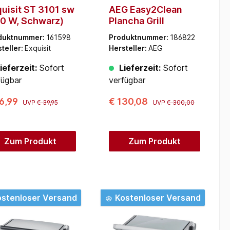
uisit ST 3101 sw
AEG Easy2Clean
0 W, Schwarz)
Plancha Grill
duktnummer:
161598
Produktnummer:
186822
teller:
Exquisit
Hersteller:
AEG
ieferzeit:
Sofort
Lieferzeit:
Sofort
fügbar
verfügbar
6,99
€ 130,08
UVP
€ 39,95
UVP
€ 300,00
Zum Produkt
Zum Produkt
stenloser Versand
Kostenloser Versand