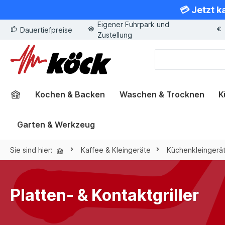
💳 Jetzt k
springen
Zur Hauptnavigation springen
Eigener Fuhrpark und
Dauertiefpreise
Zustellung
Kochen & Backen
Waschen & Trocknen
K
Garten & Werkzeug
Sie sind hier:
Kaffee & Kleingeräte
Küchenkleingerä
Platten- & Kontaktgriller