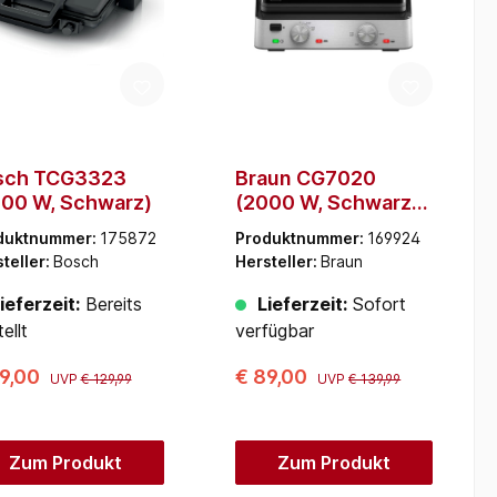
sch TCG3323
Braun CG7020
00 W, Schwarz)
(2000 W, Schwarz,
Edelstahl)
duktnummer:
175872
Produktnummer:
169924
teller:
Bosch
Hersteller:
Braun
ieferzeit:
Bereits
Lieferzeit:
Sofort
ellt
verfügbar
89,00
€ 89,00
UVP
€ 129,99
UVP
€ 139,99
Zum Produkt
Zum Produkt