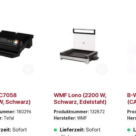
GC7058
WMF Lono (2200 W,
B-
W, Schwarz)
Schwarz, Edelstahl)
(C
(2
nummer:
180296
Produktnummer:
132872
Pro
Al
r:
Tefal
Hersteller:
WMF
Hers
zeit:
Sofort
Lieferzeit:
Sofort
L