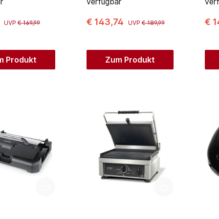
r
verfügbar
ver
0
€ 143,74
€ 1
UVP
€ 169,99
UVP
€ 189,99
m Produkt
Zum Produkt