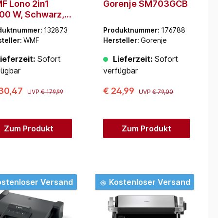
F Lono 2in1
Gorenje SM703GCB
00 W, Schwarz,
lstahl)
duktnummer:
132873
Produktnummer:
176788
teller:
WMF
Hersteller:
Gorenje
ieferzeit:
Sofort
Lieferzeit:
Sofort
fügbar
verfügbar
130,47
€ 24,99
UVP
€ 179,99
UVP
€ 79,00
Zum Produkt
Zum Produkt
stenloser Versand
Kostenloser Versand