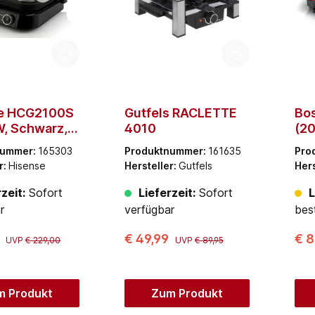
e HCG2100S
Gutfels RACLETTE
Bo
W, Schwarz,
4010
(20
hl)
nummer:
165303
Produktnummer:
161635
Pro
r:
Hisense
Hersteller:
Gutfels
Hers
zeit:
Sofort
Lieferzeit:
Sofort
L
r
verfügbar
best
0
€ 49,99
€ 
UVP
€ 229,00
UVP
€ 89,95
m Produkt
Zum Produkt