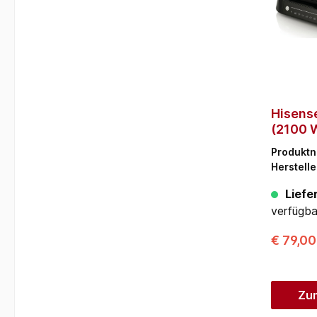
Hisens
(2100 
Edelsta
Produkt
Herstelle
Liefer
verfügba
€ 79,0
Zu