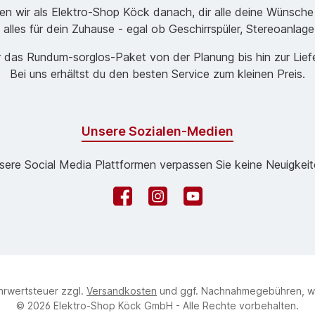
ben wir als Elektro-Shop Köck danach, dir alle deine Wünsche
 alles für dein Zuhause - egal ob Geschirrspüler, Stereoanlag
 das Rund­um-sorg­los-Pa­ket von der Planung bis hin zur Lie
Bei uns erhältst du den besten Service zum kleinen Preis.
Unsere Sozialen-Medien
sere Social Media Plattformen verpassen Sie keine Neuigkeit
Facebook
Instagram
YouTube
ehrwertsteuer zzgl.
Versandkosten
und ggf. Nachnahmegebühren, w
© 2026 Elektro-Shop Köck GmbH - Alle Rechte vorbehalten.