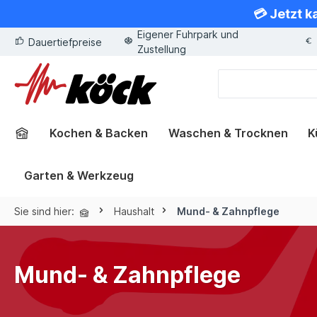
💳 Jetzt k
springen
Zur Hauptnavigation springen
Eigener Fuhrpark und
Dauertiefpreise
Zustellung
Kochen & Backen
Waschen & Trocknen
K
Garten & Werkzeug
Sie sind hier:
Haushalt
Mund- & Zahnpflege
Mund- & Zahnpflege