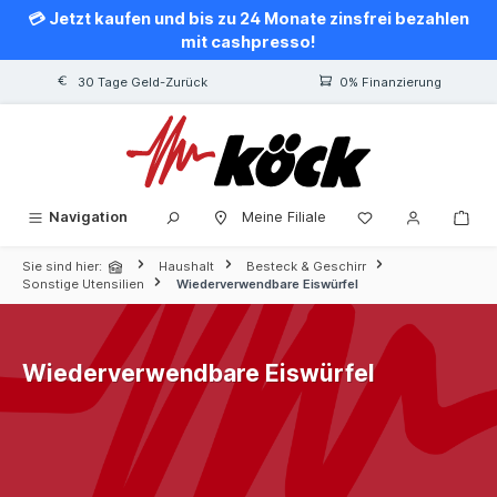
💳 Jetzt kaufen und bis zu 24 Monate zinsfrei bezahlen
alt springen
mit cashpresso!
30 Tage Geld-Zurück
0% Finanzierung
Navigation
Meine Filiale
Sie sind hier:
Haushalt
Besteck & Geschirr
Sonstige Utensilien
Wiederverwendbare Eiswürfel
Wiederverwendbare Eiswürfel