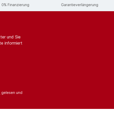
0% Finanzierung
Garantieverlängerung
ter und Sie
e informiert
B
gelesen und