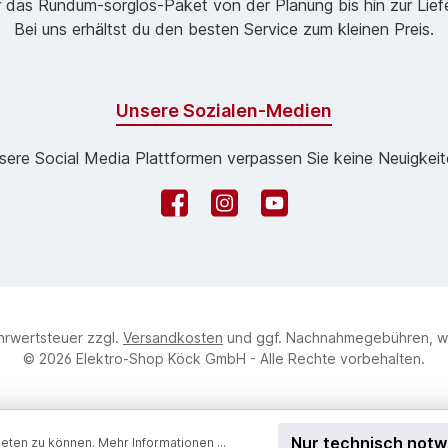
 das Rund­um-sorg­los-Pa­ket von der Planung bis hin zur Lie
Bei uns erhältst du den besten Service zum kleinen Preis.
Unsere Sozialen-Medien
sere Social Media Plattformen verpassen Sie keine Neuigkeit
Facebook
Instagram
YouTube
ehrwertsteuer zzgl.
Versandkosten
und ggf. Nachnahmegebühren, w
© 2026 Elektro-Shop Köck GmbH - Alle Rechte vorbehalten.
Nur technisch not
ieten zu können.
Mehr Informationen ...