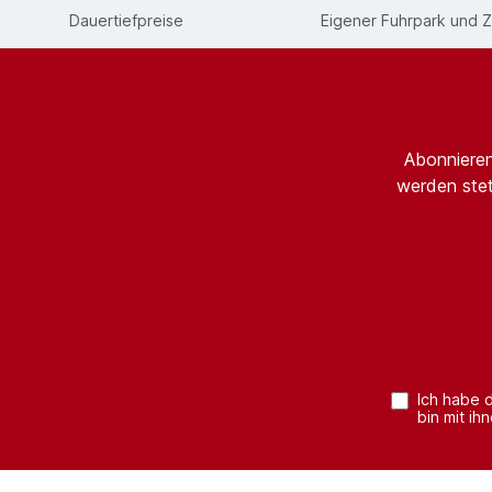
Dauertiefpreise
Eigener Fuhrpark und Z
Abonnieren
werden stet
Ich habe 
bin mit ih