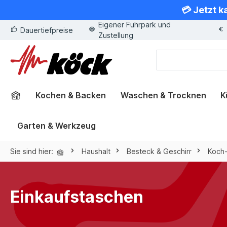
💳 Jetzt k
springen
Zur Hauptnavigation springen
Eigener Fuhrpark und
Dauertiefpreise
Zustellung
Kochen & Backen
Waschen & Trocknen
K
Garten & Werkzeug
Sie sind hier:
Haushalt
Besteck & Geschirr
Koch
Einkaufstaschen