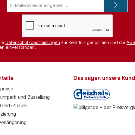
E-
Mail-
Adresse*
die
Datenschutzbestimmungen
zur Kenntnis genommen und die
AG
nen einverstanden.
teile
Das sagen unsere Kun
preise
Fuhrpark und Zustellung
Geld-Zurück
zierung
verlängerung