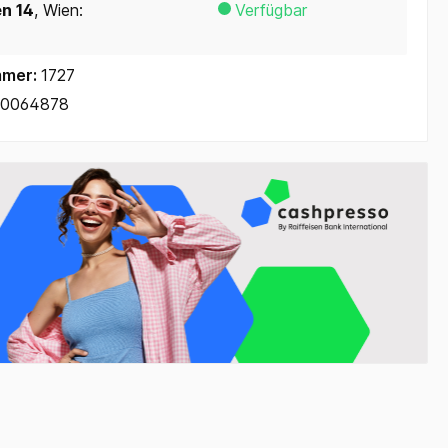
en 14
, Wien:
Verfügbar
mmer:
1727
10064878