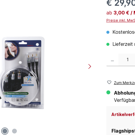
€ 29,9
ab
3,00 € /
Preise inkl. Mw
Kostenlos
Lieferzeit
Produkt Anzahl:
Zum Merkze
Abholun
Verfügbar 
Artikelverf
Flagships