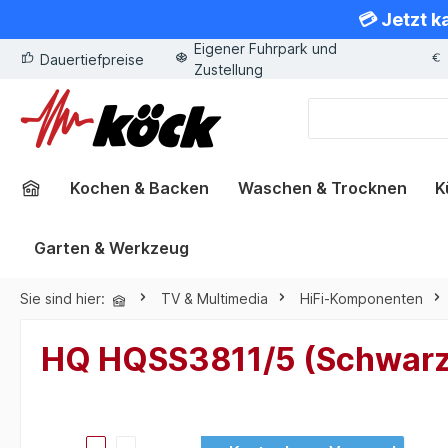
💳 Jetzt k
springen
Zur Hauptnavigation springen
Eigener Fuhrpark und
Dauertiefpreise
Zustellung
Kochen & Backen
Waschen & Trocknen
K
Garten & Werkzeug
Sie sind hier:
TV & Multimedia
HiFi-Komponenten
HQ HQSS3811/5 (Schwarz
Bildergalerie überspringen