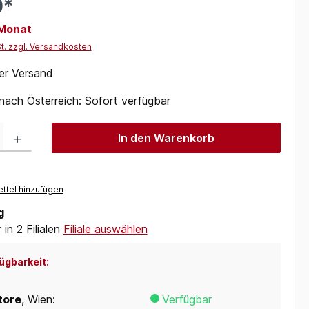
0*
 Monat
St. zzgl. Versandkosten
er Versand
 nach Österreich: Sofort verfügbar
 Gib den gewünschten Wert ein oder benutze die Schaltflächen um die Anzah
In den Warenkorb
ttel hinzufügen
g
in 2 Filialen
Filiale auswählen
ügbarkeit:
tore
, Wien:
Verfügbar