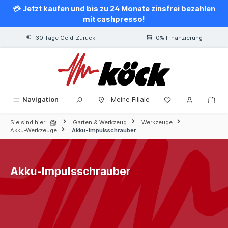
💳 Jetzt kaufen und bis zu 24 Monate zinsfrei bezahlen
alt springen
mit cashpresso!
30 Tage Geld-Zurück
0% Finanzierung
Navigation
Meine Filiale
Sie sind hier:
Garten & Werkzeug
Werkzeuge
Akku-Werkzeuge
Akku-Impulsschrauber
Akku-Impulsschrauber