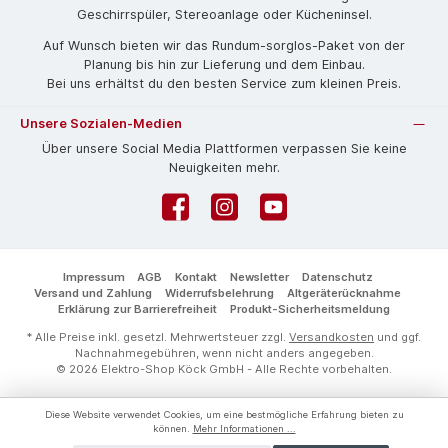
Geschirrspüler, Stereoanlage oder Kücheninsel.
Auf Wunsch bieten wir das Rund­um-sorg­los-Pa­ket von der
Planung bis hin zur Lieferung und dem Einbau.
Bei uns erhältst du den besten Service zum kleinen Preis.
Unsere Sozialen-Medien
Über unsere Social Media Plattformen verpassen Sie keine
Neuigkeiten mehr.
Facebook
Instagram
YouTube
Impressum
AGB
Kontakt
Newsletter
Datenschutz
Versand und Zahlung
Widerrufsbelehrung
Altgeräterücknahme
Erklärung zur Barrierefreiheit
Produkt-Sicherheitsmeldung
* Alle Preise inkl. gesetzl. Mehrwertsteuer zzgl.
Versandkosten
und ggf.
Nachnahmegebühren, wenn nicht anders angegeben.
© 2026 Elektro-Shop Köck GmbH - Alle Rechte vorbehalten.
Diese Website verwendet Cookies, um eine bestmögliche Erfahrung bieten zu
können.
Mehr Informationen ...