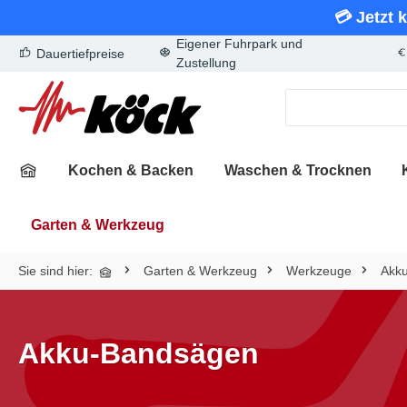
💳 Jetzt 
springen
Zur Hauptnavigation springen
Eigener Fuhrpark und
Dauertiefpreise
Zustellung
Kochen & Backen
Waschen & Trocknen
Garten & Werkzeug
Sie sind hier:
Garten & Werkzeug
Werkzeuge
Akk
Akku-Bandsägen