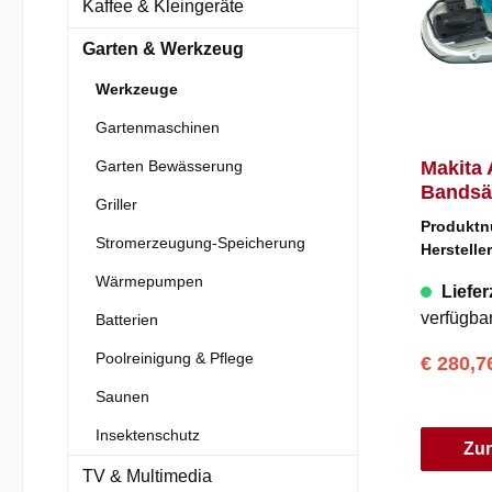
Kaffee & Kleingeräte
Garten & Werkzeug
Werkzeuge
Gartenmaschinen
Garten Bewässerung
Makita 
Bandsä
Griller
(Schwar
Produkt
Stromerzeugung-Speicherung
Herstelle
Wärmepumpen
Liefer
verfügba
Batterien
Poolreinigung & Pflege
€ 280,
Saunen
Insektenschutz
Zu
TV & Multimedia