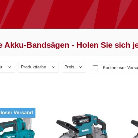
ie Akku-Bandsägen - Holen Sie sich j
er
Produktfarbe
Preis
Filter hinzufügen:
Kostenloser Vers
loser Versand