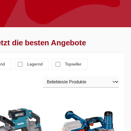
etzt die besten Angebote
 Versandkostenfrei
and
Lagernd
Topseller