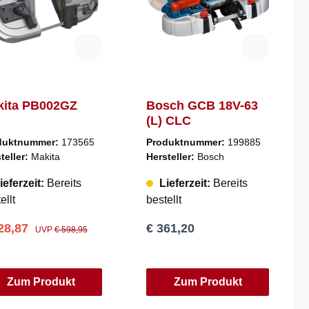
kita PB002GZ
Bosch GCB 18V-63
(L) CLC
duktnummer:
173565
Produktnummer:
199885
teller:
Makita
Hersteller:
Bosch
ieferzeit:
Bereits
Lieferzeit:
Bereits
ellt
bestellt
28,87
€ 361,20
UVP
€ 598,95
Zum Produkt
Zum Produkt