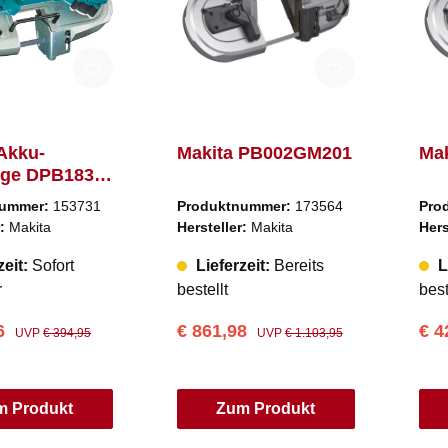
Akku-
Makita PB002GM201
Ma
ge DPB183Z
z, Blau)
nummer:
153731
Produktnummer:
173564
Pro
r:
Makita
Hersteller:
Makita
Hers
zeit:
Sofort
Lieferzeit:
Bereits
L
r
bestellt
best
76
€ 861,98
€ 4
UVP
€ 394,95
UVP
€ 1.103,95
m Produkt
Zum Produkt