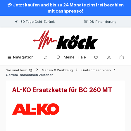
💳 Jetzt kaufen und bis zu 24 Monate zinsfrei bezahlen
alt springen
mit cashpresso!
30 Tage Geld-Zurück
0% Finanzierung
Navigation
Meine Filiale
Sie sind hier:
Garten & Werkzeug
Gartenmaschinen
Garten/-maschinen Zubehör
AL-KO Ersatzkette für BC 260 MT
Bildergalerie überspringen