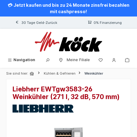
💳 Jetzt kaufen und bis zu 24 Monate zinsfrei bezahlen
alt springen
mit cashpresso!
30 Tage Geld-Zurück
0% Finanzierung
Navigation
Meine Filiale
Sie sind hier:
Kühlen & Gefrieren
Weinkühler
Liebherr EWTgw3583-26
Weinkühler (271 l, 32 dB, 570 mm)
Bildergalerie überspringen