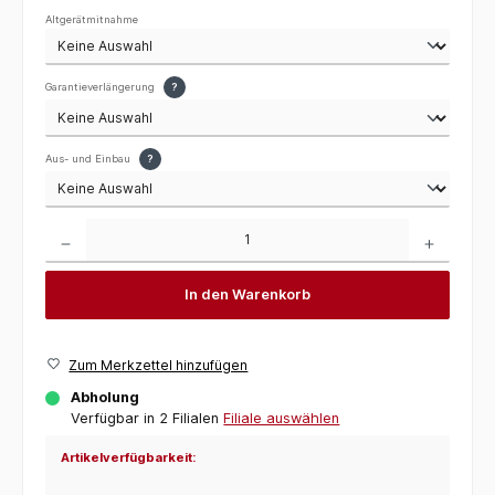
Altgerätmitnahme
Garantieverlängerung
?
Aus- und Einbau
?
Produkt Anzahl: Gib den gewünschten Wert ein oder benutze die Schaltflächen um die 
In den Warenkorb
Zum Merkzettel hinzufügen
Abholung
Verfügbar in 2 Filialen
Filiale auswählen
Artikelverfügbarkeit: