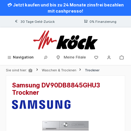
💳 Jetzt kaufen und bis zu 24 Monate zinsfrei bezahlen
alt springen
mit cashpresso!
30 Tage Geld-Zurück
0% Finanzierung
Navigation
Meine Filiale
Sie sind hier:
Waschen & Trocknen
Trockner
Samsung DV90DB8845GHU3
Trockner
Bildergalerie überspringen