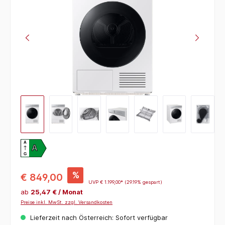
A
A
G
%
€ 849,00
UVP
€ 1.199,00*
(29.19% gespart)
ab
25,47 € / Monat
Preise inkl. MwSt. zzgl. Versandkosten
Lieferzeit nach Österreich: Sofort verfügbar