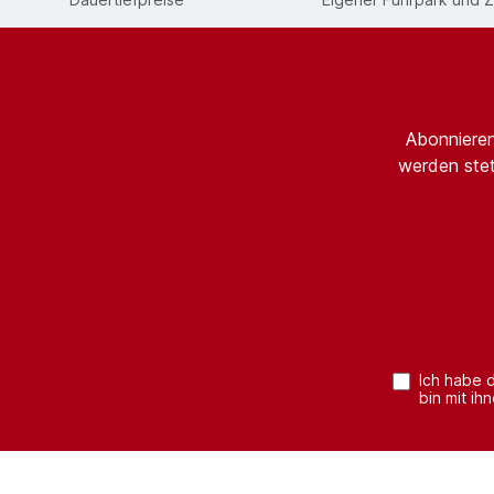
Abonnieren
werden stet
Ich habe 
bin mit ih