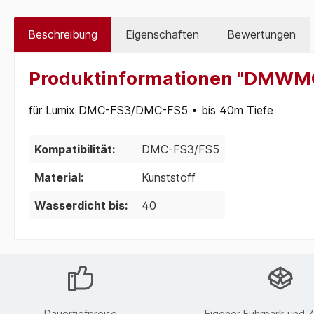
Beschreibung
Eigenschaften
Bewertungen
Produktinformationen "DMWM
für Lumix DMC-FS3/DMC-FS5 • bis 40m Tiefe
Kompatibilität:
DMC-FS3/FS5
Material:
Kunststoff
Wasserdicht bis:
40
Dauertiefpreise
Eigener Fuhrpark und Z