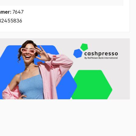
mmer:
7647
32455836