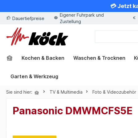
💳 Jetzt k
springen
Zur Hauptnavigation springen
Eigener Fuhrpark und
Dauertiefpreise
Zustellung
Kochen & Backen
Waschen & Trocknen
K
Garten & Werkzeug
Sie sind hier:
TV & Multimedia
Foto & Videozubehör
Panasonic DMWMCFS5E