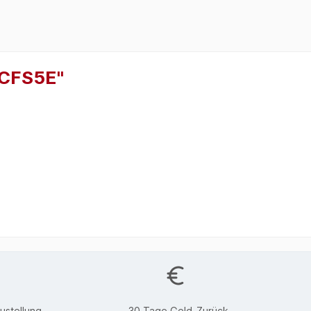
CFS5E"
ustellung
30 Tage Geld-Zurück