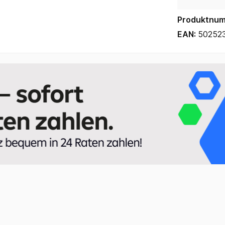
Produktnu
EAN:
50252