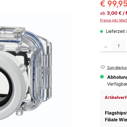
€ 99,9
ab
3,00 € /
Preise inkl. Mw
Lieferzeit
Produkt Anzahl:
Zum Merkze
Abholun
Verfügbar 
Artikelverf
Flagships
Filiale Wi