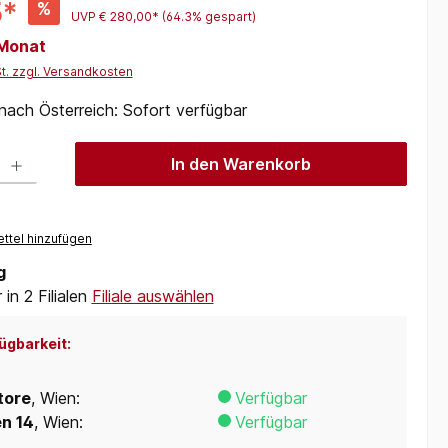
5*
%
UVP
€ 280,00*
(64.3% gespart)
 Monat
St. zzgl. Versandkosten
 nach Österreich: Sofort verfügbar
 Gib den gewünschten Wert ein oder benutze die Schaltflächen um die Anzah
In den Warenkorb
ttel hinzufügen
g
in 2 Filialen
Filiale auswählen
ügbarkeit:
tore
, Wien:
Verfügbar
en 14
, Wien:
Verfügbar