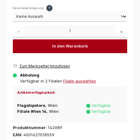
Garantieverlängerung
?
Produkt Anzahl: Gib den gewünschten Wert ein oder benutze die Schaltflächen um die 
In den Warenkorb
Zum Merkzettel hinzufügen
Abholung
Verfügbar in 2 Filialen
Filiale auswählen
Artikelverfügbarkeit:
Flagshipstore
, Wien:
Verfügbar
Filiale Wien 14
, Wien:
Verfügbar
Produktnummer:
142089
EAN:
4001627018559