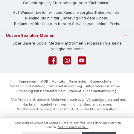
Geschirrspüler, Stereoanlage oder Kücheninsel.
Auf Wunsch bieten wir das Rund­um-sorg­los-Pa­ket von der
Planung bis hin zur Lieferung und dem Einbau.
Bei uns erhältst du den besten Service zum kleinen Preis.
Unsere Sozialen-Medien
Über unsere Social Media Plattformen verpassen Sie keine
Neuigkeiten mehr.
Facebook
Instagram
YouTube
Impressum
AGB
Kontakt
Newsletter
Datenschutz
Versand und Zahlung
Widerrufsbelehrung
Altgeräterücknahme
Erklärung zur Barrierefreiheit
Produkt-Sicherheitsmeldung
* Alle Preise inkl. gesetzl. Mehrwertsteuer zzgl.
Versandkosten
und ggf.
Nachnahmegebühren, wenn nicht anders angegeben.
© 2026 Elektro-Shop Köck GmbH - Alle Rechte vorbehalten.
Diese Website verwendet Cookies, um eine bestmögliche Erfahrung bieten zu
können.
Mehr Informationen ...