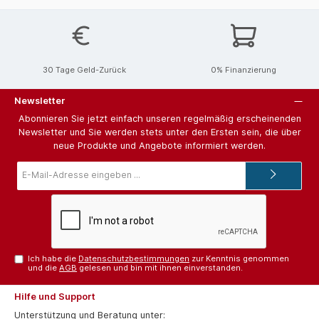
30 Tage Geld-Zurück
0% Finanzierung
Newsletter
Abonnieren Sie jetzt einfach unseren regelmäßig erscheinenden
Newsletter und Sie werden stets unter den Ersten sein, die über
neue Produkte und Angebote informiert werden.
E-
Mail-
Adresse*
Ich habe die
Datenschutzbestimmungen
zur Kenntnis genommen
und die
AGB
gelesen und bin mit ihnen einverstanden.
Hilfe und Support
Unterstützung und Beratung unter: