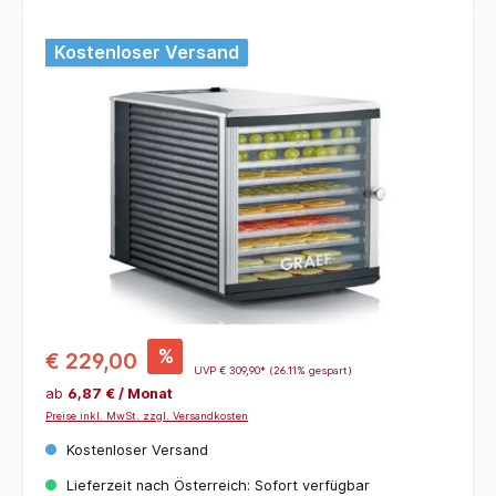
Bildergalerie überspringen
Kostenloser Versand
%
€ 229,00
UVP
€ 309,90*
(26.11% gespart)
ab
6,87 € / Monat
Preise inkl. MwSt. zzgl. Versandkosten
Kostenloser Versand
Lieferzeit nach Österreich: Sofort verfügbar