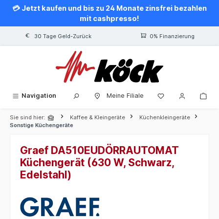
💳 Jetzt kaufen und bis zu 24 Monate zinsfrei bezahlen
alt springen
mit cashpresso!
30 Tage Geld-Zurück
0% Finanzierung
Navigation
Meine Filiale
Sie sind hier:
Kaffee & Kleingeräte
Küchenkleingeräte
Sonstige Küchengeräte
Graef DA510EUDÖRRAUTOMAT
Küchengerät (630 W, Schwarz,
Edelstahl)