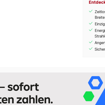
Entdeck
Zeitl
Breite
Einzi
Energ
Strahl
Angen
Sicher