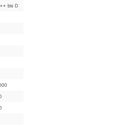
++ bis D
000
0
0