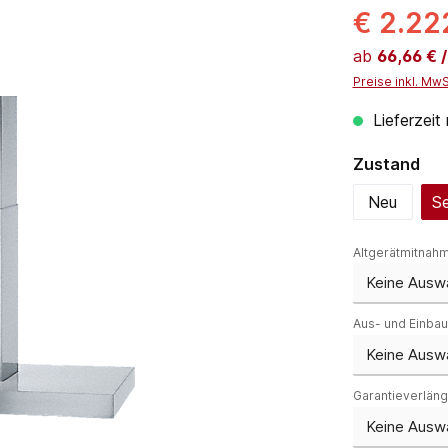
€ 2.22
ab
66,66 € 
Preise inkl. Mw
Lieferzeit
au
Zustand
Neu
Se
Altgerätmitnah
Aus- und Einba
Garantieverlän