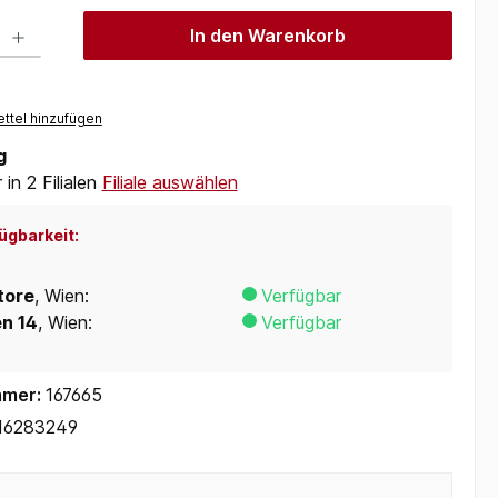
 Gib den gewünschten Wert ein oder benutze die Schaltflächen um die Anzah
In den Warenkorb
ttel hinzufügen
g
in 2 Filialen
Filiale auswählen
ügbarkeit:
tore
, Wien:
Verfügbar
en 14
, Wien:
Verfügbar
mmer:
167665
16283249