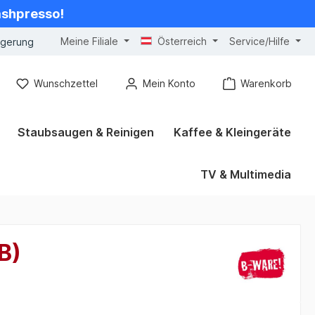
cashpresso!
Meine Filiale
Österreich
Service/Hilfe
ngerung
Wunschzettel
Mein Konto
Warenkorb
Staubsaugen & Reinigen
Kaffee & Kleingeräte
TV & Multimedia
B)