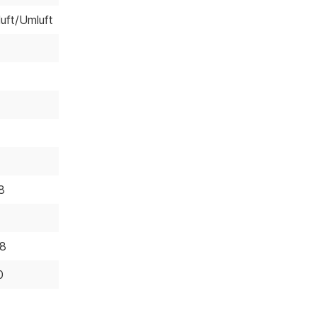
luft/Umluft
8
8
0