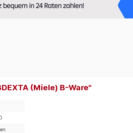
8DEXTA (Miele) B-Ware"
0
en