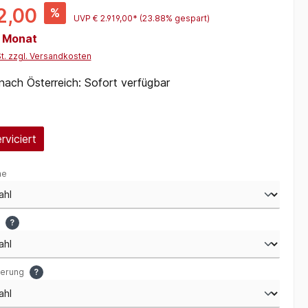
2,00
%
UVP
€ 2.919,00*
(23.88% gespart)
/ Monat
St. zzgl. Versandkosten
 nach Österreich: Sofort verfügbar
swählen
rviciert
me
u
?
gerung
?