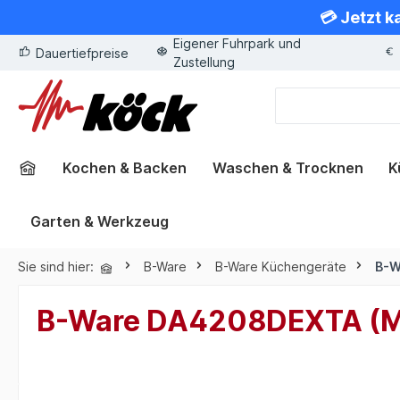
💳 Jetzt k
springen
Zur Hauptnavigation springen
Eigener Fuhrpark und
Dauertiefpreise
Zustellung
Kochen & Backen
Waschen & Trocknen
K
Garten & Werkzeug
Sie sind hier:
B-Ware
B-Ware Küchengeräte
B-W
B-Ware DA4208DEXTA (Mie