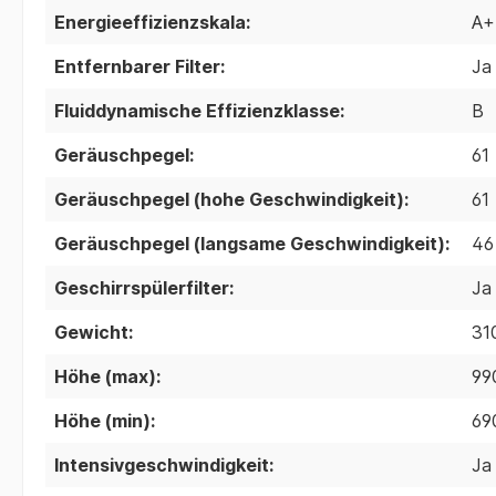
Energieeffizienzskala:
A+
Entfernbarer Filter:
Ja
Fluiddynamische Effizienzklasse:
B
Geräuschpegel:
61
Geräuschpegel (hohe Geschwindigkeit):
61
Geräuschpegel (langsame Geschwindigkeit):
46
Geschirrspülerfilter:
Ja
Gewicht:
31
Höhe (max):
99
Höhe (min):
69
Intensivgeschwindigkeit:
Ja