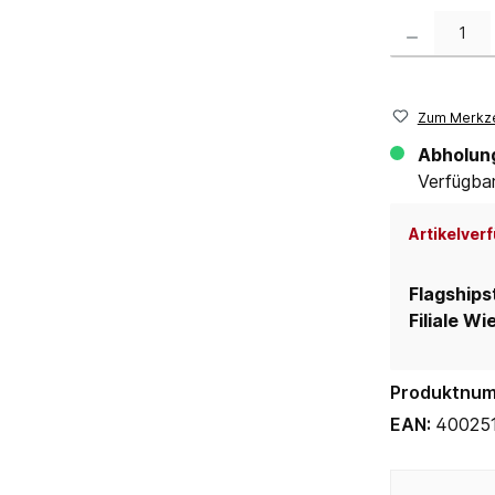
Produkt Anzahl:
Zum Merkze
Abholun
Verfügbar 
Artikelverf
Flagships
Filiale Wi
Produktnu
EAN:
40025