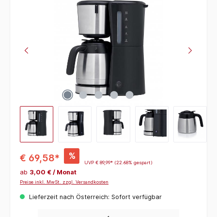
Bildergalerie überspringen
%
€ 69,58*
UVP
€ 89,99*
(22.68% gespart)
ab
3,00 € / Monat
Preise inkl. MwSt. zzgl. Versandkosten
Lieferzeit nach Österreich: Sofort verfügbar
Produkt Anzahl: Gib den gewünschten Wert ein oder benutze die Schaltflächen um die 