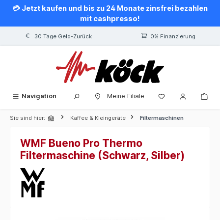
💳 Jetzt kaufen und bis zu 24 Monate zinsfrei bezahlen
alt springen
mit cashpresso!
30 Tage Geld-Zurück
0% Finanzierung
Navigation
Meine Filiale
Sie sind hier:
Kaffee & Kleingeräte
Filtermaschinen
WMF Bueno Pro Thermo
Filtermaschine (Schwarz, Silber)