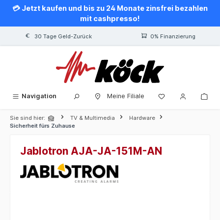
💳 Jetzt kaufen und bis zu 24 Monate zinsfrei bezahlen
alt springen
mit cashpresso!
30 Tage Geld-Zurück
0% Finanzierung
Navigation
Meine Filiale
Sie sind hier:
TV & Multimedia
Hardware
Sicherheit fürs Zuhause
Jablotron AJA-JA-151M-AN
Bildergalerie überspringen