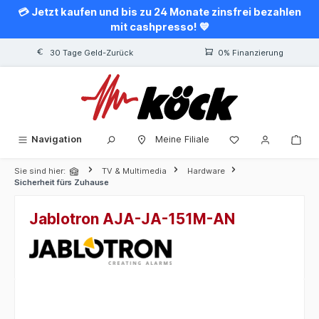
💳 Jetzt kaufen und bis zu 24 Monate zinsfrei bezahlen
alt springen
mit cashpresso! 💙
30 Tage Geld-Zurück
0% Finanzierung
Navigation
Meine Filiale
Sie sind hier:
TV & Multimedia
Hardware
Sicherheit fürs Zuhause
Jablotron AJA-JA-151M-AN
Bildergalerie überspringen