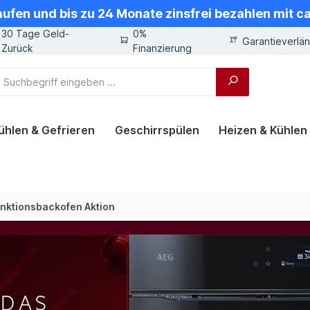
aufen und bis zu 24 Monate zinsfrei bezahlen mit 
30 Tage Geld-
0%
Garantieverlä
Zurück
Finanzierung
ühlen & Gefrieren
Geschirrspülen
Heizen & Kühlen
unktionsbackofen Aktion