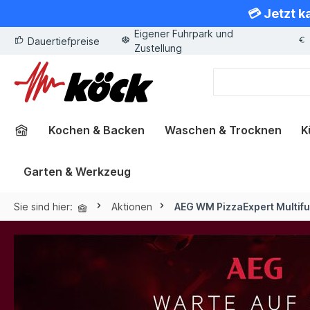
💳 Jetzt k
springen
Zur Hauptnavigation springen
Eigener Fuhrpark und
Dauertiefpreise
Zustellung
Kochen & Backen
Waschen & Trocknen
K
Garten & Werkzeug
Sie sind hier:
Aktionen
AEG WM PizzaExpert Multif