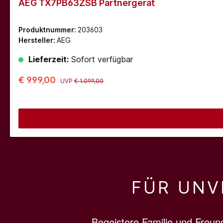
AEG TX7PB63ZSB Partnergerät
Produktnummer:
203603
Hersteller:
AEG
Lieferzeit:
Sofort verfügbar
€ 999,00
UVP
€ 1.099,00
FÜR UNV
Begeistere Familie und Freund