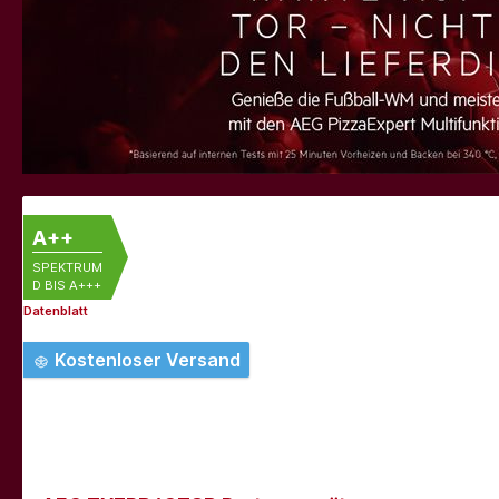
A++
SPEKTRUM
D BIS A+++
Datenblatt
Kostenloser Versand