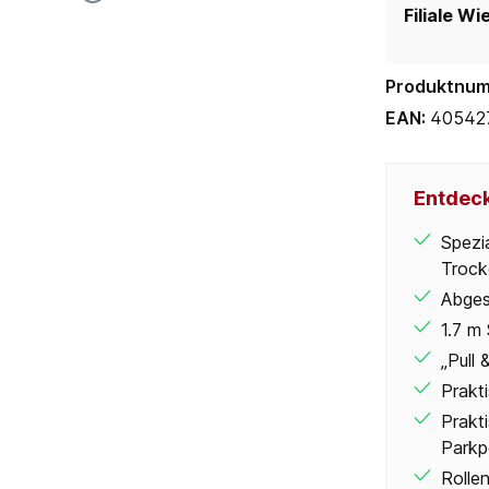
Filiale Wi
Produktnu
EAN:
40542
Entdeck
Spezi
Trock
Abges
1.7 m
„Pull
Prakt
Prakt
Parkp
Rolle