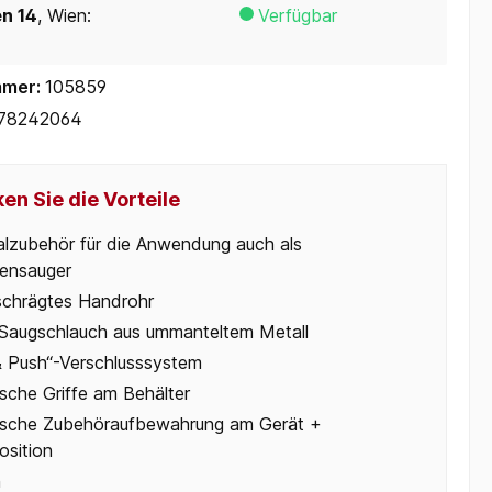
en 14
, Wien:
Verfügbar
mmer:
105859
78242064
en Sie die Vorteile
alzubehör für die Anwendung auch als
ensauger
chrägtes Handrohr
 Saugschlauch aus ummanteltem Metall
 & Push“-Verschlusssystem
ische Griffe am Behälter
ische Zubehöraufbewahrung am Gerät +
osition
n