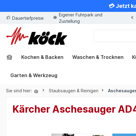
💳 Jetzt k
springen
Zur Hauptnavigation springen
Eigener Fuhrpark und
Dauertiefpreise
Zustellung
Kochen & Backen
Waschen & Trocknen
K
Garten & Werkzeug
Sie sind hier:
Staubsaugen & Reinigen
Aschesauge
Kärcher Aschesauger AD4