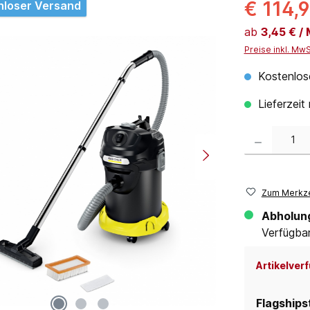
€ 114,
nloser Versand
ab
3,45 € /
Preise inkl. Mw
Kostenlos
Lieferzeit
Produkt Anzahl:
Zum Merkze
Abholun
Verfügbar 
Artikelverf
Flagships