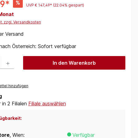
99*
%
UVP
€ 147,49*
(22.04% gespart)
 Monat
St. zzgl. Versandkosten
er Versand
 nach Österreich: Sofort verfügbar
 Gib den gewünschten Wert ein oder benutze die Schaltflächen um die Anzah
In den Warenkorb
ttel hinzufügen
g
in 2 Filialen
Filiale auswählen
ügbarkeit:
tore
, Wien:
Verfügbar